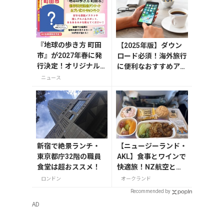
『地球の歩き方 町田
【2025年版】ダウン
市』が2027年春に発
ロード必須！海外旅行
行決定！オリジナル
に便利なおすすめアプ
グッズが当たる発行
リ9選
ニュース
記念アンケート実施
中
新宿で絶景ランチ・
【ニュージーランド・
東京都庁32階の職員
AKL】食事とワインで
食堂は超おススメ！
快適旅！NZ航空と入
国情報
ロンドン
オークランド
Recommended by
AD