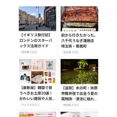
【イギリス旅行記】
前から行きたかった。
ロンドンのスターバ
八千代うなぎ蒲焼店
ックス活用ガイド
埼玉県・寄居町
特派員ブログ
特派員ブログ
【最新版】韓国で買
【滋賀】水の町・米原
うべきお土産20選！
市醒井宿で出会う夏の
かわいい雑貨や人気
風物詩─清流に揺れる
コスメを紹介
梅花藻（8/24までラ
ウェブマガジン
特派員ブログ
イトアップ実施中）