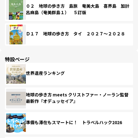
０２ 地球の歩き方 島旅 奄美大島 喜界島 加計
呂麻島（奄美群島１） ５訂版
Ｄ１７ 地球の歩き方 タイ ２０２７～２０２８
特設ページ
世界遺産ランキング
地球の歩き方 meets クリストファー・ノーラン監督
最新作『オデュッセイア』
準備も滞在もスマートに！ トラベルハック2026