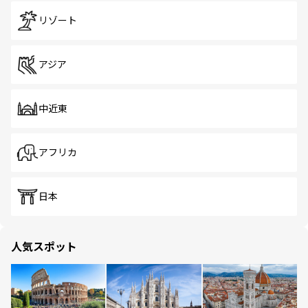
リゾート
アジア
中近東
アフリカ
日本
人気スポット