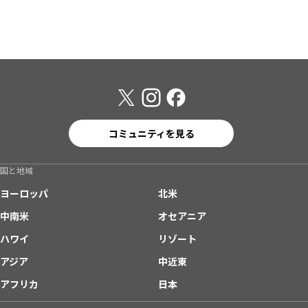
コミュニティを見る
国と地域
ヨーロッパ
北米
中南米
オセアニア
ハワイ
リゾート
アジア
中近東
アフリカ
日本