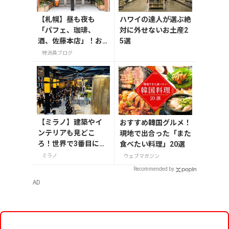
【札幌】昼も夜も
ハワイの達人が選ぶ絶
「パフェ、珈琲、
対に外せないお土産2
酒、佐藤本店」！お
5選
土産は「佐藤堂本
特派員ブログ
店」で
【ミラノ】建築やイ
おすすめ韓国グルメ！
ンテリアも見どこ
現地で出合った「また
ろ！世界で3番目にオ
食べたい料理」20選
ープンしたスターバ
ミラノ
ウェブマガジン
ックス リザーブ ロー
Recommended by
スタリー
AD