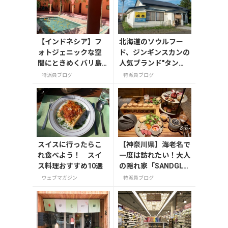
【インドネシア】フ
北海道のソウルフー
ォトジェニックな空
ド、ジンギンスカンの
間にときめくバリ島
人気ブランド"タンネ
の「Bodyworks Spa
トウ"。
特派員ブログ
特派員ブログ
（ボディワークスス
パ）」
スイスに行ったらこ
【神奈川県】海老名で
れ食べよう！ スイ
一度は訪れたい！大人
ス料理おすすめ10選
の隠れ家「SANDGLA
SS 熾火」で味わうア
ウェブマガジン
特派員ブログ
フタヌーンティー