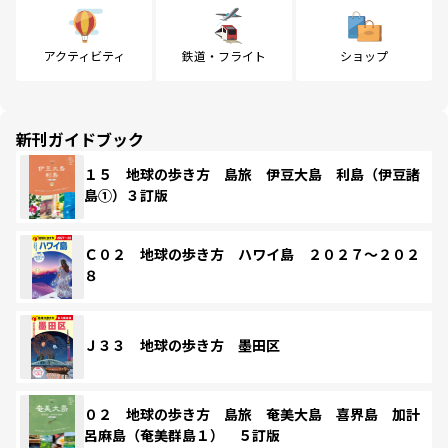
アクティビティ
鉄道・フライト
ショップ
新刊ガイドブック
１５ 地球の歩き方 島旅 伊豆大島 利島（伊豆諸
島①）３訂版
Ｃ０２ 地球の歩き方 ハワイ島 ２０２７～２０２
８
Ｊ３３ 地球の歩き方 墨田区
０２ 地球の歩き方 島旅 奄美大島 喜界島 加計
呂麻島（奄美群島１） ５訂版