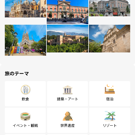
旅のテーマ
飲食
建築・アート
宿泊
イベント・観戦
世界遺産
リゾート