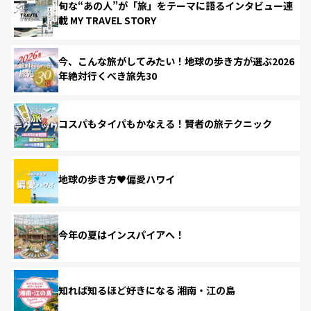
旬な“あの人”が「旅」をテーマに語るインタビュー連
載 MY TRAVEL STORY
今、こんな旅がしてみたい！地球の歩き方が選ぶ2026
年絶対行くべき旅先30
コスパもタイパもかなえる！賢者の旅テクニック
地球の歩き方♥偏愛ハワイ
今年の夏はインスパイアへ！
知れば知るほど好きになる 湘南・江の島