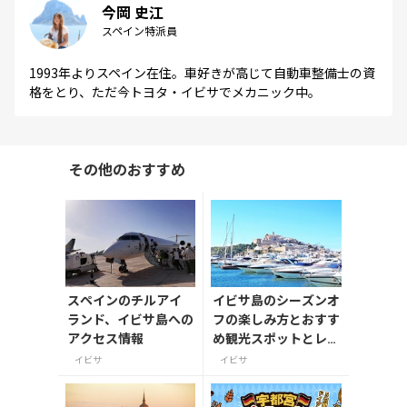
今岡 史江
スペイン特派員
1993年よりスペイン在住。車好きが高じて自動車整備士の資
格をとり、ただ今トヨタ・イビサでメカニック中。
その他のおすすめ
スペインのチルアイ
イビサ島のシーズンオ
ランド、イビサ島への
フの楽しみ方とおすす
アクセス情報
め観光スポットとレス
トラン12選
イビサ
イビサ