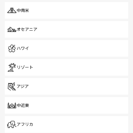
中南米
オセアニア
ハワイ
リゾート
アジア
中近東
アフリカ