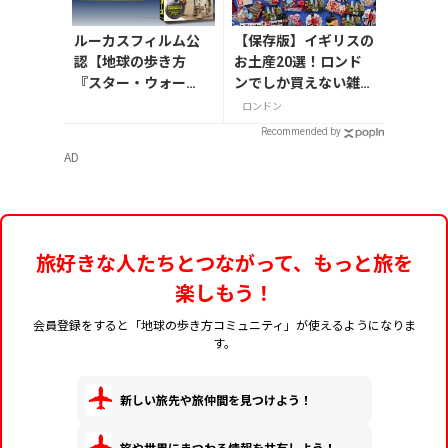
ルーカスフィルム公
【保存版】イギリスの
認【地球の歩き方
お土産20選！ロンド
『スター・ウォー
ンでしか買えない雑
ズ』】が7月31日発
貨/お菓子/紅茶まで徹
ロンドン
売！初回限定版はホ
底紹介
Recommended by
ログラム仕様の特製
AD
リバーシブル帯付き
旅好きな人たちとつながって、もっと旅を
楽しもう！
会員登録をすると「地球の歩き方コミュニティ」が使えるようになりま
す。
新しい旅先や旅仲間を見つけよう！
旅や世界にまつわる情報を共有しよう！