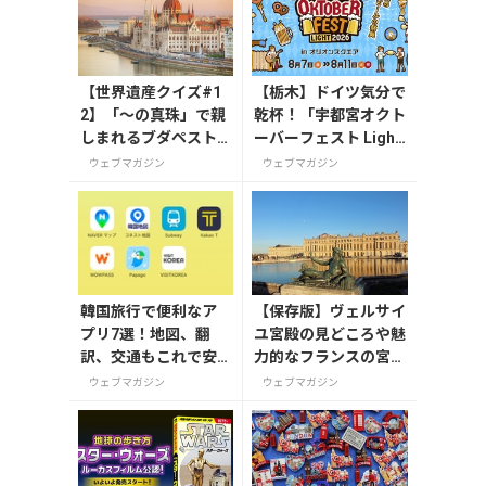
【世界遺産クイズ#1
【栃木】ドイツ気分で
2】「～の真珠」で親
乾杯！「宇都宮オクト
しまれるブダペスト
ーバーフェスト Light
の愛称は何？
2026」が8月7日から
ウェブマガジン
ウェブマガジン
開催
韓国旅行で便利なア
【保存版】ヴェルサイ
プリ7選！地図、翻
ユ宮殿の見どころや魅
訳、交通もこれで安
力的なフランスの宮
心
殿/庭園にせまる
ウェブマガジン
ウェブマガジン