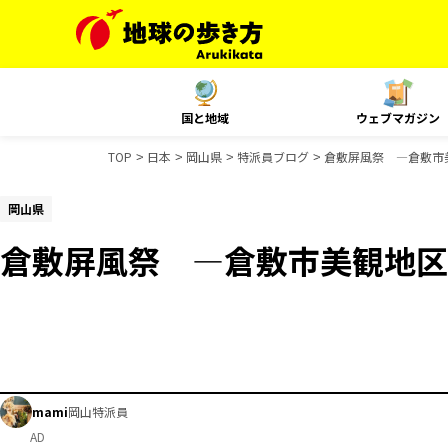
国と地域
ウェブマガジン
TOP
日本
岡山県
特派員ブログ
倉敷屏風祭 ―倉敷市
岡山県
倉敷屏風祭 ―倉敷市美観地区
mami
岡山特派員
AD