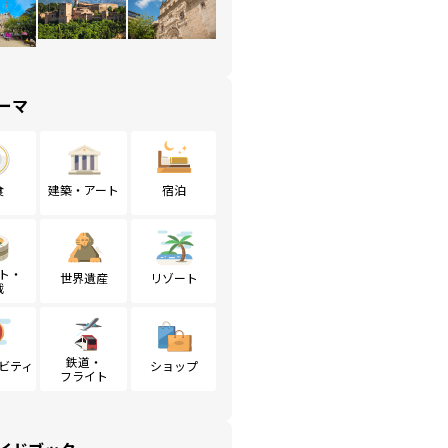
ーマ
食
建築・アート
宿泊
ト・
世界遺産
リゾート
戦
鉄道・
ビティ
ショップ
フライト