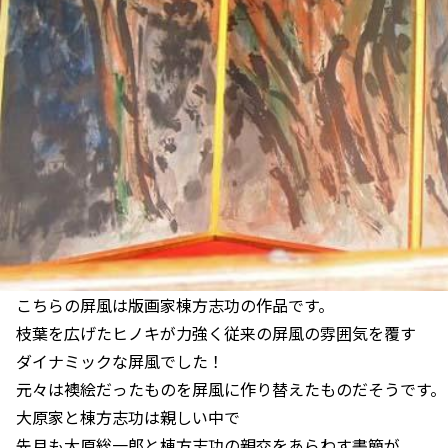
こちらの屏風は版画家棟方志功の作品です。
枝葉を広げたヒノキが力強く従来の屏風の雰囲気を覆す
ダイナミックな屏風でした！
元々は襖絵だったものを屏風に作り替えたものだそうです。
大原家と棟方志功は親しい中で
先月も大原総一郎と棟方志功の親交をあらわす書簡が