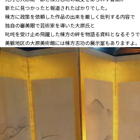
新たに見つかったと報道されたばかりでした。
棟方に政策を依頼した作品の出来を厳しく批判する内容で
独自の審美眼で芸術家を導いた大原氏と
叱咤を受け止め飛躍した棟方の絆を物語る資料となるそうで
美観地区の大原美術館には棟方志功の展示室もありますよ。