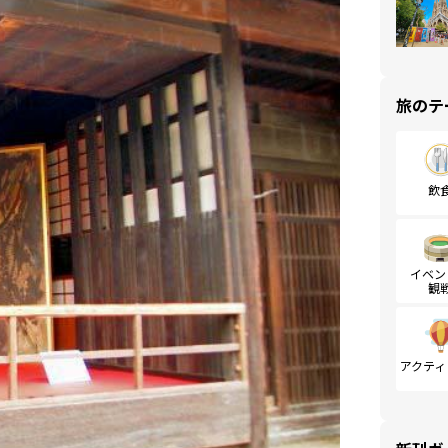
旅のテ
飲
イベン
観
アクティ