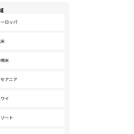
域
ヨーロッパ
北米
中南米
オセアニア
ハワイ
リゾート