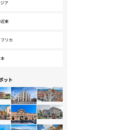
アジア
中近東
アフリカ
日本
ポット