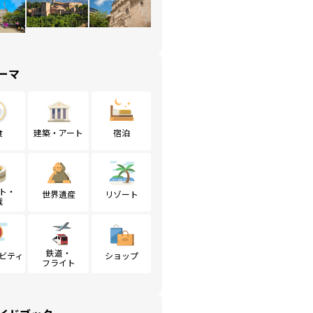
ーマ
食
建築・アート
宿泊
ト・
世界遺産
リゾート
戦
鉄道・
ビティ
ショップ
フライト