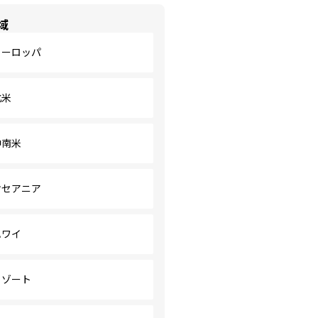
域
ヨーロッパ
北米
中南米
オセアニア
ハワイ
リゾート