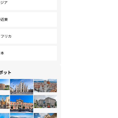
アジア
中近東
アフリカ
日本
ポット