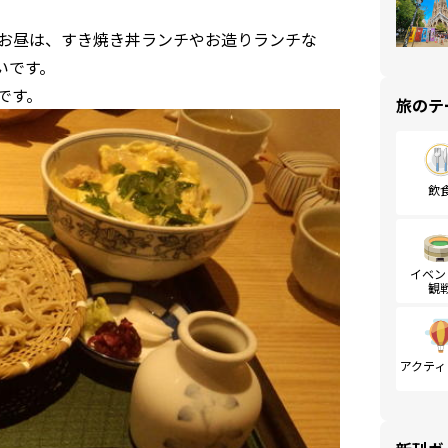
お昼は、すき焼き丼ランチやお造りランチな
いです。
です。
旅のテ
飲
イベン
観
アクティ