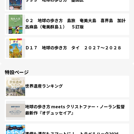
０２ 地球の歩き方 島旅 奄美大島 喜界島 加計
呂麻島（奄美群島１） ５訂版
Ｄ１７ 地球の歩き方 タイ ２０２７～２０２８
特設ページ
世界遺産ランキング
地球の歩き方 meets クリストファー・ノーラン監督
最新作『オデュッセイア』
準備も滞在もスマートに！ トラベルハック2026