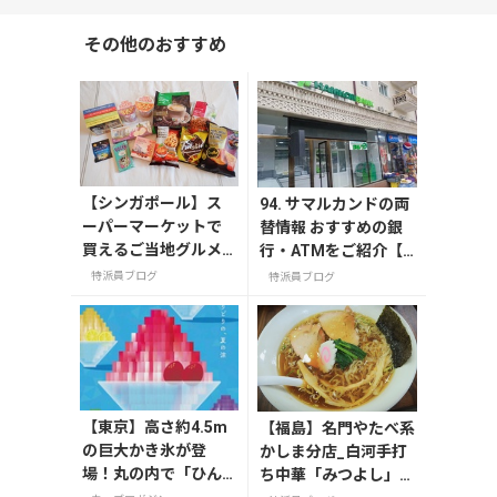
その他のおすすめ
【シンガポール】ス
94. サマルカンドの両
ーパーマーケットで
替情報 おすすめの銀
買えるご当地グルメ
行・ATMをご紹介【2
のお土産
023年最新情報】
特派員ブログ
特派員ブログ
【東京】高さ約4.5m
【福島】名門やたべ系
の巨大かき氷が登
かしま分店_白河手打
場！丸の内で「ひん
ち中華「みつよし」＠