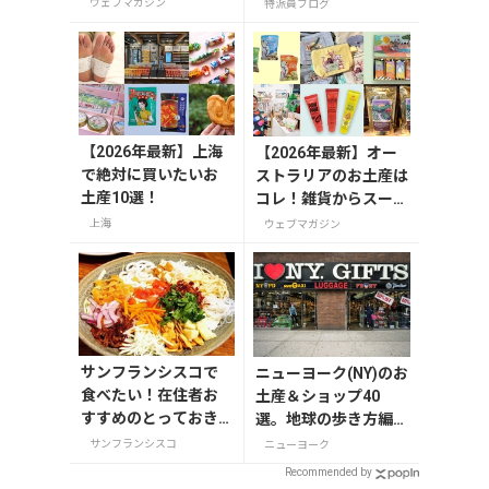
やりＫＩＴＴＥ」が8
矢吹町
ウェブマガジン
特派員ブログ
月7日から開催の画像
一覧
【2026年最新】上海
【2026年最新】オー
で絶対に買いたいお
ストラリアのお土産は
土産10選！
コレ！雑貨からスーパ
ーでも買えるグルメま
上海
ウェブマガジン
で13選
サンフランシスコで
ニューヨーク(NY)のお
食べたい！在住者お
土産＆ショップ40
すすめのとっておき
選。地球の歩き方編集
グルメ6選
者セレクト！
サンフランシスコ
ニューヨーク
Recommended by