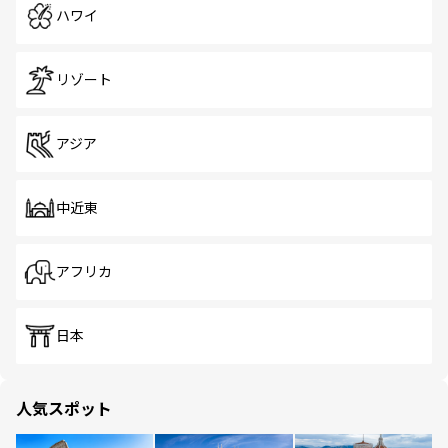
ハワイ
リゾート
アジア
中近東
アフリカ
日本
人気スポット