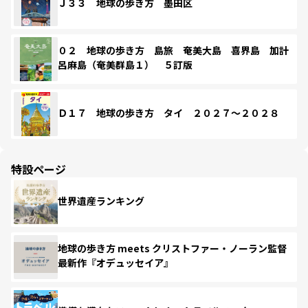
Ｊ３３ 地球の歩き方 墨田区
０２ 地球の歩き方 島旅 奄美大島 喜界島 加計
呂麻島（奄美群島１） ５訂版
Ｄ１７ 地球の歩き方 タイ ２０２７～２０２８
特設ページ
世界遺産ランキング
地球の歩き方 meets クリストファー・ノーラン監督
最新作『オデュッセイア』