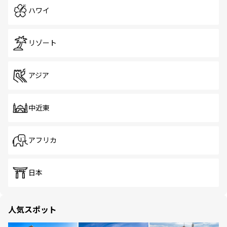
ハワイ
リゾート
アジア
中近東
アフリカ
日本
人気スポット