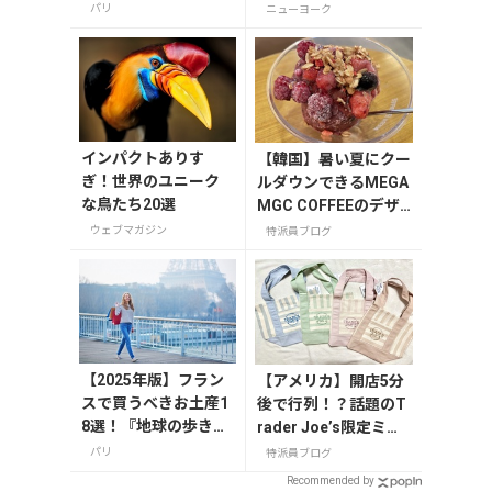
ットの種類、注意点
者セレクト！
パリ
ニューヨーク
を解説
インパクトありす
【韓国】暑い夏にクー
ぎ！世界のユニーク
ルダウンできるMEGA
な鳥たち20選
MGC COFFEEのデザ
ート
ウェブマガジン
特派員ブログ
【2025年版】フラン
【アメリカ】開店5分
スで買うべきお土産1
後で行列！？話題のT
8選！『地球の歩き
rader Joe’s限定ミニ
方』編集者おすすめ
トート発売日レポ
パリ
特派員ブログ
のお菓子や雑貨など
Recommended by