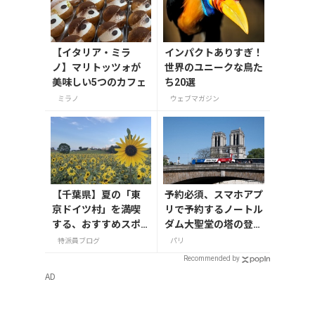
【イタリア・ミラ
インパクトありすぎ！
ノ】マリトッツォが
世界のユニークな鳥た
美味しい5つのカフェ
ち20選
ミラノ
ウェブマガジン
【千葉県】夏の「東
予約必須、スマホアプ
京ドイツ村」を満喫
リで予約するノートル
する、おすすめスポ
ダム大聖堂の塔の登り
ット3選
方まとめ
特派員ブログ
パリ
Recommended by
AD