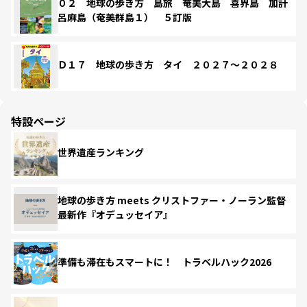
０２ 地球の歩き方 島旅 奄美大島 喜界島 加計
呂麻島（奄美群島１） ５訂版
Ｄ１７ 地球の歩き方 タイ ２０２７～２０２８
特設ページ
世界遺産ランキング
地球の歩き方 meets クリストファー・ノーラン監督
最新作『オデュッセイア』
準備も滞在もスマートに！ トラベルハック2026