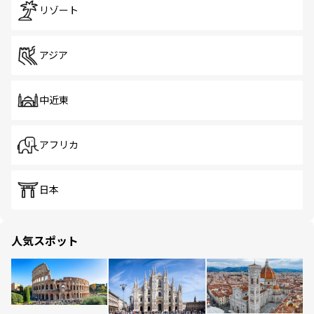
リゾート
アジア
中近東
アフリカ
日本
人気スポット