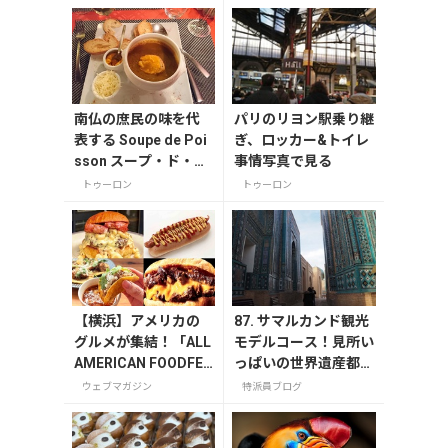
南仏の庶民の味を代
パリのリヨン駅乗り継
表する Soupe de Poi
ぎ、ロッカー&トイレ
sson スープ・ド・ポ
事情写真で見る
ワソン、魚のスープで
トゥーロン
トゥーロン
す。
【横浜】アメリカの
87. サマルカンド観光
グルメが集結！「ALL
モデルコース！見所い
AMERICAN FOODFES
っぱいの世界遺産都市
TIVAL ’25」が11月15
を満喫するおすすめプ
ウェブマガジン
特派員ブログ
日・16日に開催！
ラン紹介