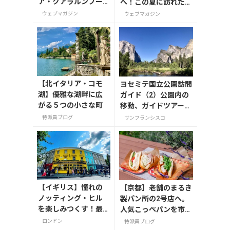
ア・クアラルンプー
へ！この夏に訪れたい
ルで絶対買いたいお
三浦半島の穴場スポッ
ウェブマガジン
ウェブマガジン
土産15選
ト
【北イタリア・コモ
ヨセミテ国立公園訪問
湖】優雅な湖畔に広
ガイド（2）公園内の
がる５つの小さな町
移動、ガイドツアー
(2025年)
特派員ブログ
サンフランシスコ
【イギリス】憧れの
【京都】老舗のまるき
ノッティング・ヒル
製パン所の2号店へ。
を楽しみつくす！最
人気こっぺパンを市役
新おすすめスポット6
所で味わう
ロンドン
特派員ブログ