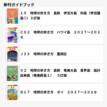
新刊ガイドブック
１５ 地球の歩き方 島旅 伊豆大島 利島（伊豆諸
島①）３訂版
Ｃ０２ 地球の歩き方 ハワイ島 ２０２７～２０２
８
Ｊ３３ 地球の歩き方 墨田区
０２ 地球の歩き方 島旅 奄美大島 喜界島 加計
呂麻島（奄美群島１） ５訂版
Ｄ１７ 地球の歩き方 タイ ２０２７～２０２８