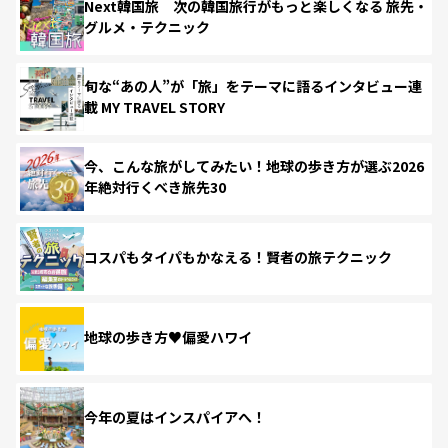
Next韓国旅 次の韓国旅行がもっと楽しくなる 旅先・
グルメ・テクニック
旬な“あの人”が「旅」をテーマに語るインタビュー連
載 MY TRAVEL STORY
今、こんな旅がしてみたい！地球の歩き方が選ぶ2026
年絶対行くべき旅先30
コスパもタイパもかなえる！賢者の旅テクニック
地球の歩き方♥偏愛ハワイ
今年の夏はインスパイアへ！