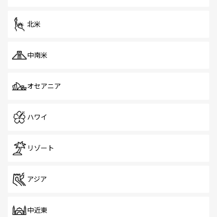
北米
中南米
オセアニア
ハワイ
リゾート
アジア
中近東