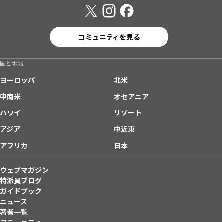
コミュニティを見る
国と地域
ヨーロッパ
北米
中南米
オセアニア
ハワイ
リゾート
アジア
中近東
アフリカ
日本
ウェブマガジン
特派員ブログ
ガイドブック
ニュース
著者一覧