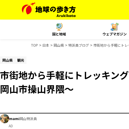
国と地域
ウェブマガジン
TOP
日本
岡山県
特派員ブログ
市街地から手軽にトレ
岡山県
観光
市街地から手軽にトレッキング
岡山市操山界隈～
mami
岡山特派員
AD