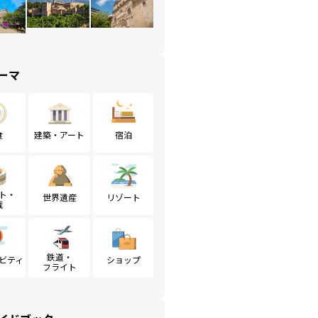
ーマ
食
建築・アート
宿泊
ト・
世界遺産
リゾート
戦
鉄道・
ビティ
ショップ
フライト