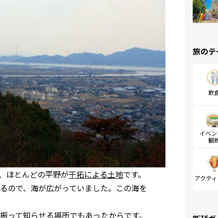
旅のテ
飲
イベン
観
、ほとんどの平野が
干拓による土地
です。
アクティ
るので、海が広がっていました。この海を
振って知らせる場所でもあったからです。