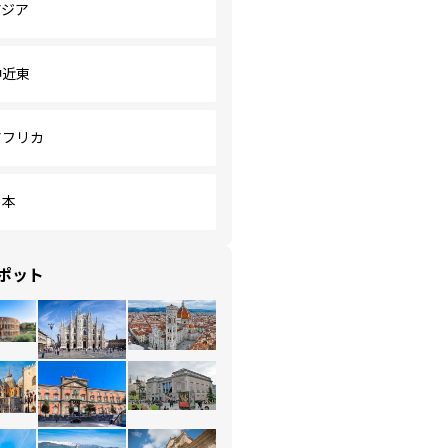
アジア
中近東
アフリカ
日本
ポット