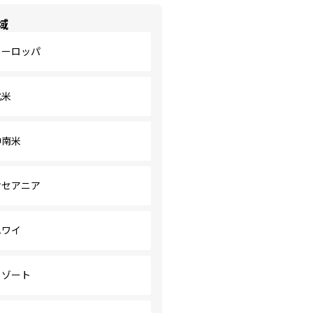
域
ヨーロッパ
北米
中南米
オセアニア
ハワイ
リゾート