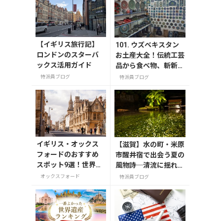
【イギリス旅行記】
101. ウズベキスタン
ロンドンのスターバ
お土産大全！伝統工芸
ックス活用ガイド
品から食べ物、斬新フ
ァッションまでおすす
特派員ブログ
特派員ブログ
め品を一挙紹介
イギリス・オックス
【滋賀】水の町・米原
フォードのおすすめ
市醒井宿で出会う夏の
スポット9選！世界の
風物詩─清流に揺れる
英知が集う学問の町
梅花藻（8/24までラ
オックスフォード
特派員ブログ
を巡る
イトアップ実施中）