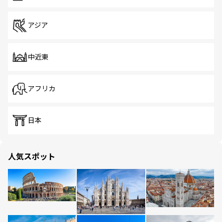
アジア
中近東
アフリカ
日本
人気スポット