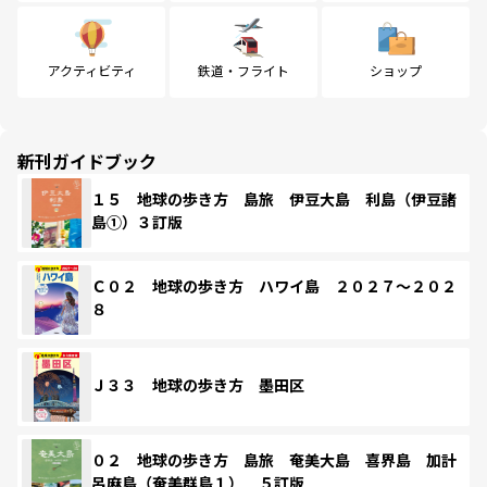
アクティビティ
鉄道・フライト
ショップ
新刊ガイドブック
１５ 地球の歩き方 島旅 伊豆大島 利島（伊豆諸
島①）３訂版
Ｃ０２ 地球の歩き方 ハワイ島 ２０２７～２０２
８
Ｊ３３ 地球の歩き方 墨田区
０２ 地球の歩き方 島旅 奄美大島 喜界島 加計
呂麻島（奄美群島１） ５訂版