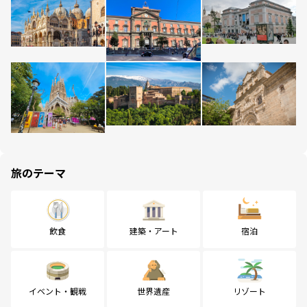
旅のテーマ
飲食
建築・アート
宿泊
イベント・観戦
世界遺産
リゾート