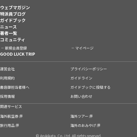
ウェブマガジン
特派員ブログ
ガイドブック
ニュース
著者一覧
コミュニティ
新規会員登録
マイページ
GOOD LUCK TRIP
運営会社
プライバシーポリシー
利用規約
ガイドライン
書店御担当者様へ
ガイドブックに投稿する
採用情報
お問い合わせ
関連サービス
海外航空券
海外ツアー
旅行用品
海外のおみやげ
© Arukikata. Co.,Ltd. All rights reserved.