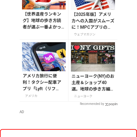
【世界遺産ランキン
【2025年版】アメリ
グ】地球の歩き方読
カへの入国がスムーズ
者が選ぶ一番よかっ
に！MPCアプリの登
た世界遺産は？
録方法や使い方を解説
ウェブマガジン
アメリカ旅行に便
ニューヨーク(NY)のお
利！タクシー配車ア
土産＆ショップ40
プリ「Lyft（リフ
選。地球の歩き方編集
ト）」の登録・利用
者セレクト！
アメリカ
ニューヨーク
方法
Recommended by
AD