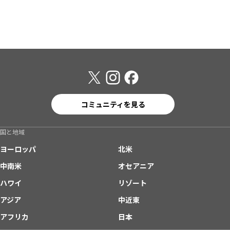
コミュニティを見る
国と地域
ヨーロッパ
北米
中南米
オセアニア
ハワイ
リゾート
アジア
中近東
アフリカ
日本