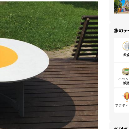
旅のテ
飲
イベン
観
アクティ