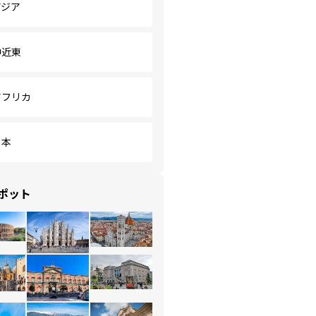
アジア
中近東
アフリカ
日本
ポット