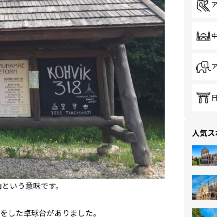
人気ス
の山という意味です。
をした卓球台がありました。