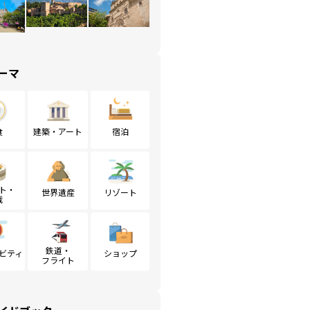
ーマ
食
建築・アート
宿泊
ト・
世界遺産
リゾート
戦
鉄道・
ビティ
ショップ
フライト