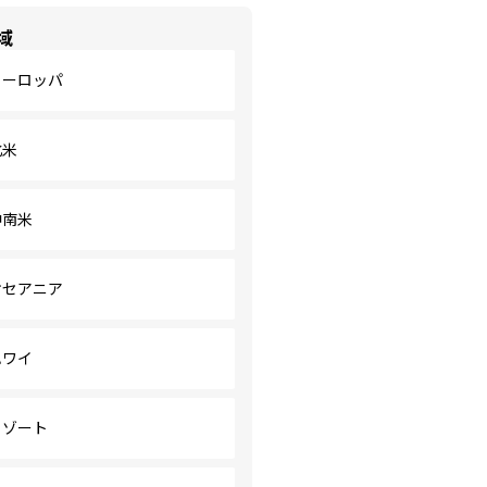
域
ヨーロッパ
北米
中南米
オセアニア
ハワイ
リゾート