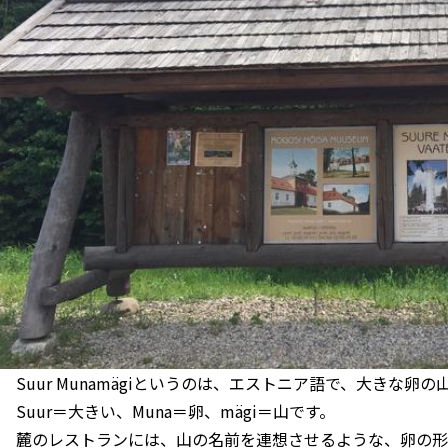
Suur Munamägiというのは、エストニア語で、大きな卵
Suur＝大きい、Muna＝卵、mägi＝山です。
麓のレストランには、山の名前を連想させるような、卵の形