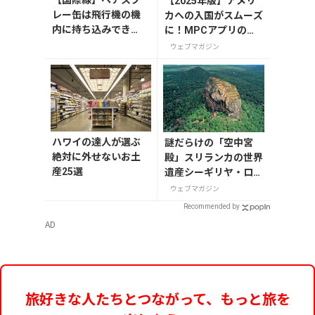
【国際線】ヘアスプ
【2025年版】アメリ
レー缶は飛行機の機
カへの入国がスムーズ
内に持ち込みでき
に！MPCアプリの登
る？爆発するって本
録方法や使い方を解説
ウェブマガジン
当？
ハワイの達人が選ぶ
謎だらけの「空中宮
絶対に外せないお土
殿」スリランカの世界
産25選
遺産シーギリヤ・ロッ
ク登頂に挑戦！
ウェブマガジン
Recommended by
AD
旅好きな人たちとつながって、もっと旅を