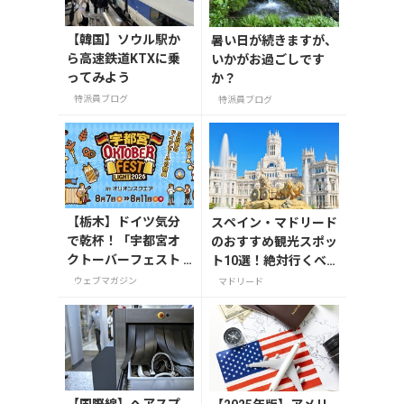
【韓国】ソウル駅か
暑い日が続きますが、
ら高速鉄道KTXに乗
いかがお過ごしです
ってみよう
か？
特派員ブログ
特派員ブログ
【栃木】ドイツ気分
スペイン・マドリード
で乾杯！「宇都宮オ
のおすすめ観光スポッ
クトーバーフェスト L
ト10選！絶対行くべ
ight 2026」が8月7日
き名所を紹介
ウェブマガジン
マドリード
から開催