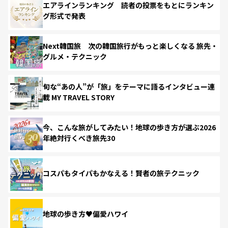
エアラインランキング 読者の投票をもとにランキン
グ形式で発表
Next韓国旅 次の韓国旅行がもっと楽しくなる 旅先・
グルメ・テクニック
旬な“あの人”が「旅」をテーマに語るインタビュー連
載 MY TRAVEL STORY
今、こんな旅がしてみたい！地球の歩き方が選ぶ2026
年絶対行くべき旅先30
コスパもタイパもかなえる！賢者の旅テクニック
地球の歩き方♥偏愛ハワイ