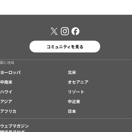
コミュニティを見る
国と地域
ヨーロッパ
北米
中南米
オセアニア
ハワイ
リゾート
アジア
中近東
アフリカ
日本
ウェブマガジン
特派員ブログ