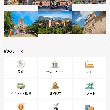
旅のテーマ
飲食
建築・アート
宿泊
イベント・観戦
世界遺産
リゾート