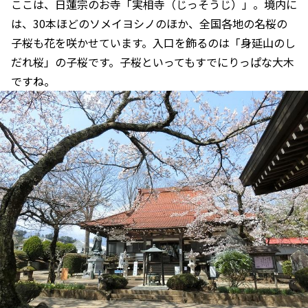
ここは、日蓮宗のお寺「実相寺（じっそうじ）」。境内に
は、30本ほどのソメイヨシノのほか、全国各地の名桜の
子桜も花を咲かせています。入口を飾るのは「身延山のし
だれ桜」の子桜です。子桜といってもすでにりっぱな大木
ですね。