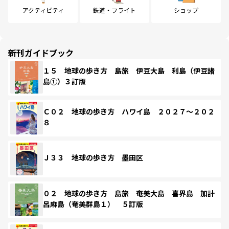
アクティビティ
鉄道・フライト
ショップ
新刊ガイドブック
１５ 地球の歩き方 島旅 伊豆大島 利島（伊豆諸
島①）３訂版
Ｃ０２ 地球の歩き方 ハワイ島 ２０２７～２０２
８
Ｊ３３ 地球の歩き方 墨田区
０２ 地球の歩き方 島旅 奄美大島 喜界島 加計
呂麻島（奄美群島１） ５訂版