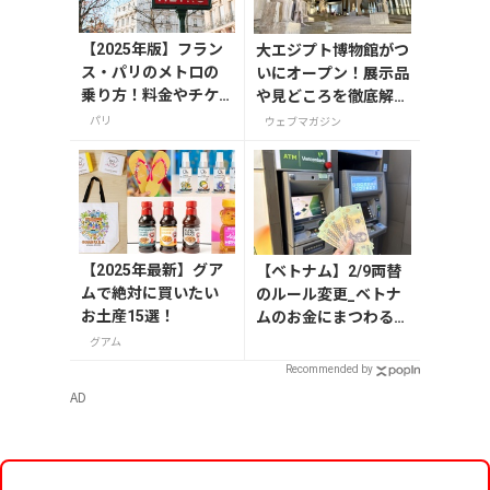
【2025年版】フラン
大エジプト博物館がつ
ス・パリのメトロの
いにオープン！展示品
乗り方！料金やチケ
や見どころを徹底解説
ットの種類、注意点
【今旅2026】
パリ
ウェブマガジン
を解説
【2025年最新】グア
【ベトナム】2/9両替
ムで絶対に買いたい
のルール変更_ベトナ
お土産15選！
ムのお金にまつわるエ
トセトラ（ハノイ編）
グアム
Recommended by
AD