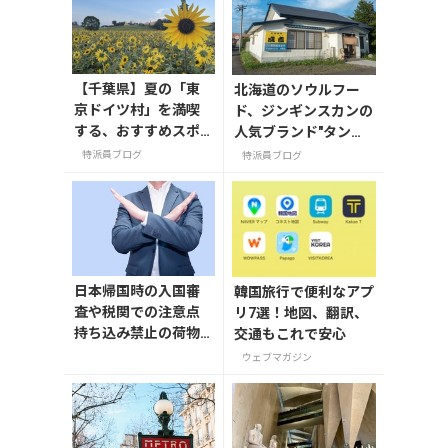
【千葉県】夏の「東
北海道のソウルフー
京ドイツ村」を満喫
ド、ジンギンスカンの
する、おすすめスポ
人気ブランド"タンネ
ット3選
トウ"。
特派員ブログ
特派員ブログ
日本帰国時の入国審
韓国旅行で便利なアプ
査や税関での注意点
リ7選！地図、翻訳、
持ち込み禁止の荷物
交通もこれで安心
も解説
ウェブマガジン