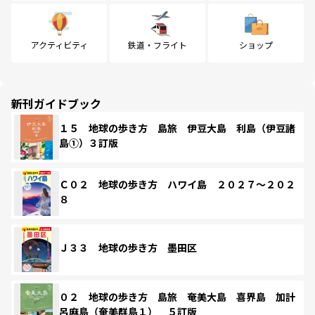
アクティビティ
鉄道・フライト
ショップ
新刊ガイドブック
１５ 地球の歩き方 島旅 伊豆大島 利島（伊豆諸
島①）３訂版
Ｃ０２ 地球の歩き方 ハワイ島 ２０２７～２０２
８
Ｊ３３ 地球の歩き方 墨田区
０２ 地球の歩き方 島旅 奄美大島 喜界島 加計
呂麻島（奄美群島１） ５訂版