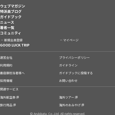
ウェブマガジン
特派員ブログ
ガイドブック
ニュース
著者一覧
コミュニティ
新規会員登録
マイページ
GOOD LUCK TRIP
運営会社
プライバシーポリシー
利用規約
ガイドライン
書店御担当者様へ
ガイドブックに投稿する
採用情報
お問い合わせ
関連サービス
海外航空券
海外ツアー
旅行用品
海外のおみやげ
© Arukikata. Co.,Ltd. All rights reserved.