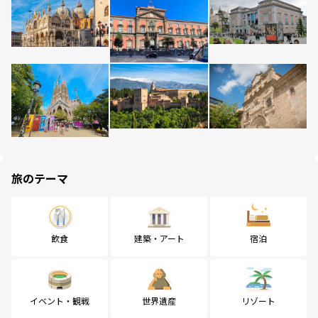
旅のテーマ
飲食
建築・アート
宿泊
イベント・観戦
世界遺産
リゾート