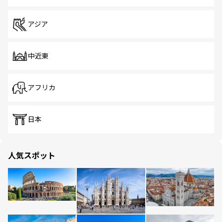
アジア
中近東
アフリカ
日本
人気スポット