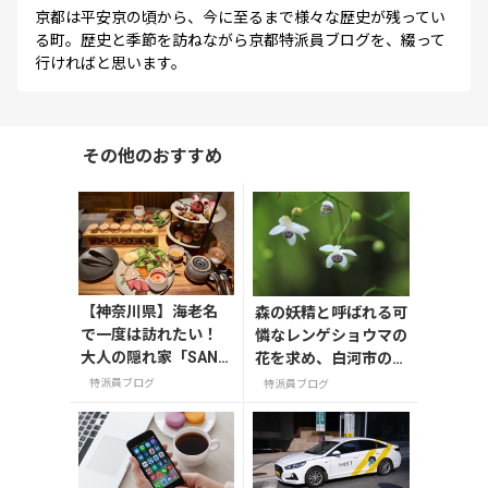
京都は平安京の頃から、今に至るまで様々な歴史が残ってい
る町。歴史と季節を訪ねながら京都特派員ブログを、綴って
行ければと思います。
その他のおすすめ
【神奈川県】海老名
森の妖精と呼ばれる可
で一度は訪れたい！
憐なレンゲショウマの
大人の隠れ家「SAND
花を求め、白河市の天
GLASS 熾火」で味わ
狗山へ行って来まし
特派員ブログ
特派員ブログ
うアフタヌーンティ
た。
ー