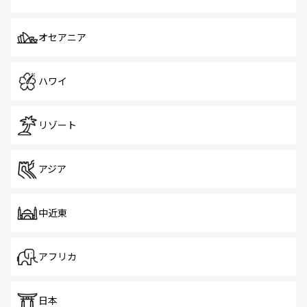
オセアニア
ハワイ
リゾート
アジア
中近東
アフリカ
日本