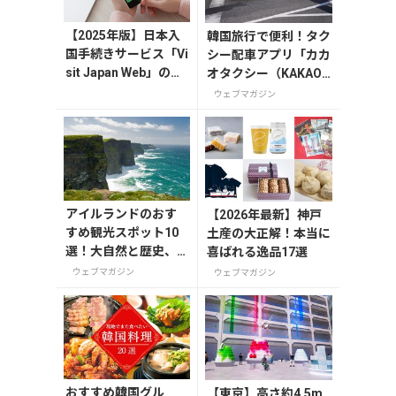
【2025年版】日本入
韓国旅行で便利！タク
国手続きサービス「Vi
シー配車アプリ「カカ
sit Japan Web」の登
オタクシー（KAKAO
録方法や注意点を解
T）」の登録・利用方
ウェブマガジン
説
法
アイルランドのおす
【2026年最新】神戸
すめ観光スポット10
土産の大正解！本当に
選！大自然と歴史、
喜ばれる逸品17選
ウイスキーを楽しむ
ウェブマガジン
ウェブマガジン
おすすめ韓国グル
【東京】高さ約4.5m