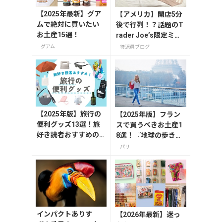
【2025年最新】グア
【アメリカ】開店5分
ムで絶対に買いたい
後で行列！？話題のT
お土産15選！
rader Joe’s限定ミニ
トート発売日レポ
グアム
特派員ブログ
【2025年版】旅行の
【2025年版】フラン
便利グッズ13選！旅
スで買うべきお土産1
好き読者おすすめの
8選！『地球の歩き
持ち物リスト
方』編集者おすすめの
パリ
お菓子や雑貨などを紹
介
インパクトありす
【2026年最新】迷っ