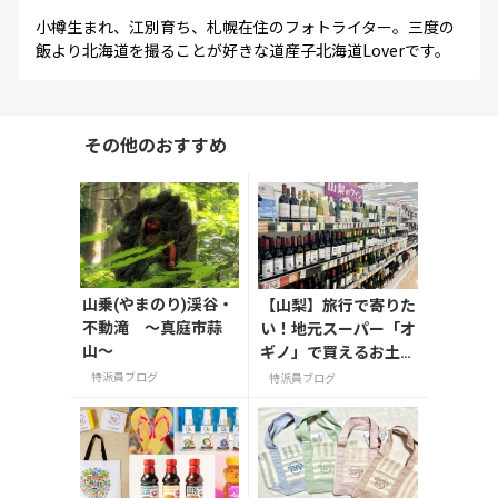
小樽生まれ、江別育ち、札幌在住のフォトライター。三度の
飯より北海道を撮ることが好きな道産子北海道Loverです。
その他のおすすめ
山乗(やまのり)渓谷・
【山梨】旅行で寄りた
不動滝 ～真庭市蒜
い！地元スーパー「オ
山～
ギノ」で買えるお土産
4選
特派員ブログ
特派員ブログ