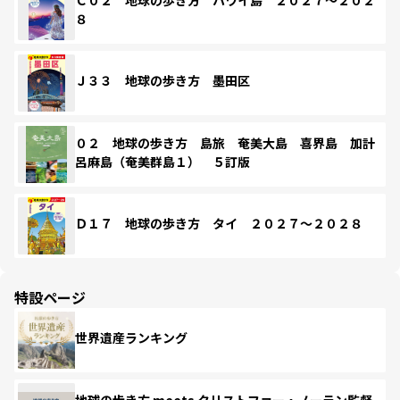
８
Ｊ３３ 地球の歩き方 墨田区
０２ 地球の歩き方 島旅 奄美大島 喜界島 加計
呂麻島（奄美群島１） ５訂版
Ｄ１７ 地球の歩き方 タイ ２０２７～２０２８
特設ページ
世界遺産ランキング
地球の歩き方 meets クリストファー・ノーラン監督