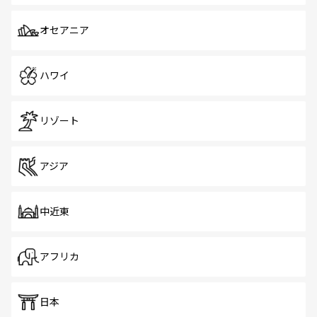
オセアニア
ハワイ
リゾート
アジア
中近東
アフリカ
日本