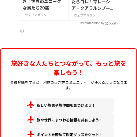
ぎ！世界のユニーク
たらコレ！マレーシ
な鳥たち20選
ア・クアラルンプール
で絶対買いたいお土産
ウェブマガジン
ウェブマガジン
15選
Recommended by
AD
旅好きな人たちとつながって、もっと旅を
楽しもう！
会員登録をすると「地球の歩き方コミュニティ」が使えるようになりま
す。
新しい旅先や旅仲間を見つけよう！
旅や世界にまつわる情報を共有しよう！
ポイントを貯めて限定グッズをゲット！