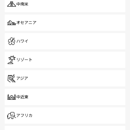
中南米
オセアニア
ハワイ
リゾート
アジア
中近東
アフリカ