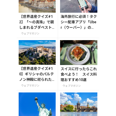
【世界遺産クイズ#1
海外旅行に必須！タク
2】「～の真珠」で親
シー配車アプリ「Ube
しまれるブダペスト
r（ウーバー）」の登
の愛称は何？
録・利用方法
ウェブマガジン
【世界遺産クイズ#1
スイスに行ったらこれ
0】ギリシャのパルテ
食べよう！ スイス料
ノン神殿に祀られた
理おすすめ10選
女神の名前は？
ウェブマガジン
ウェブマガジン