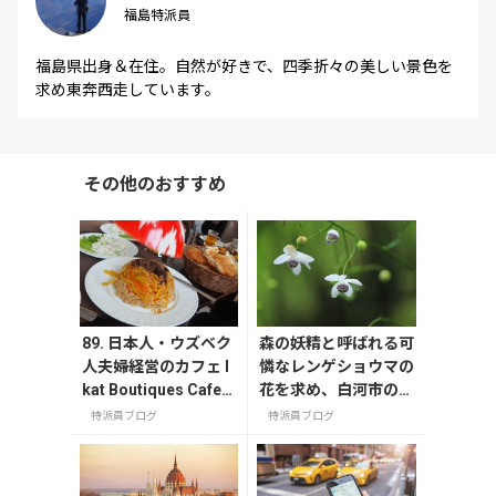
福島特派員
福島県出身＆在住。自然が好きで、四季折々の美しい景色を
求め東奔西走しています。
その他のおすすめ
89. 日本人・ウズベク
森の妖精と呼ばれる可
人夫婦経営のカフェ I
憐なレンゲショウマの
kat Boutiques Cafe
花を求め、白河市の天
はサマルカンド旅の
狗山へ行って来まし
特派員ブログ
特派員ブログ
心強い味方
た。