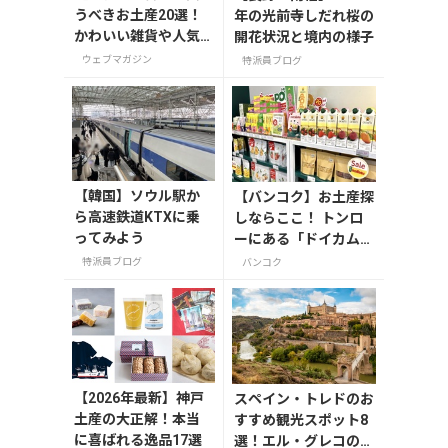
うべきお土産20選！
年の光前寺しだれ桜の
かわいい雑貨や人気
開花状況と境内の様子
コスメを紹介
ウェブマガジン
特派員ブログ
【韓国】ソウル駅か
【バンコク】お土産探
ら高速鉄道KTXに乗
しならここ！ トンロ
ってみよう
ーにある「ドイカム」
の専門店へ
特派員ブログ
バンコク
【2026年最新】神戸
スペイン・トレドのお
土産の大正解！本当
すすめ観光スポット8
に喜ばれる逸品17選
選！エル・グレコの傑