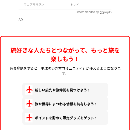
作や古都の魅力を満喫
ウェブマガジン
トレド
Recommended by
AD
旅好きな人たちとつながって、もっと旅を
楽しもう！
会員登録をすると「地球の歩き方コミュニティ」が使えるようになりま
す。
新しい旅先や旅仲間を見つけよう！
旅や世界にまつわる情報を共有しよう！
ポイントを貯めて限定グッズをゲット！