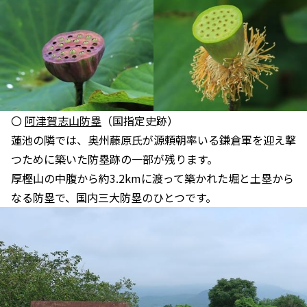
〇
阿津賀志山防塁
（国指定史跡）
蓮池の隣では、奥州藤原氏が源頼朝率いる鎌倉軍を迎え撃
つために築いた防塁跡の一部が残ります。
厚樫山の中腹から約3.2kmに渡って築かれた堀と土塁から
なる防塁で、国内三大防塁のひとつです。