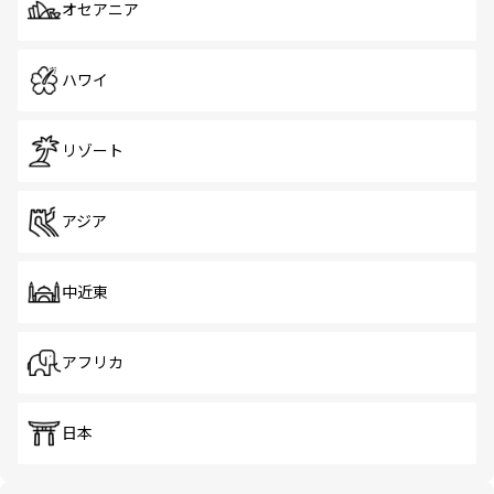
オセアニア
ハワイ
リゾート
アジア
中近東
アフリカ
日本