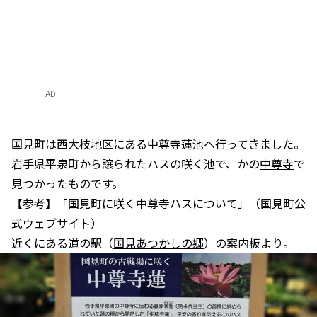
AD
国見町は西大枝地区にある中尊寺蓮池へ行ってきました。
岩手県平泉町から譲られたハスの咲く池で、かの
中尊寺
で
見つかったものです。
【参考】「
国見町に咲く中尊寺ハスについて
」（国見町公
式ウェブサイト）
近くにある道の駅（
国見あつかしの郷
）の案内板より。