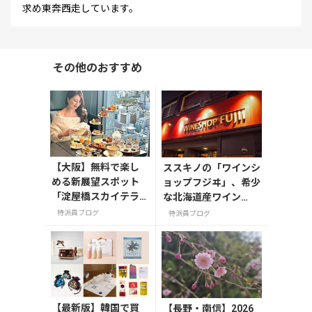
求め東奔西走しています。
その他のおすすめ
【大阪】無料で楽し
ススキノの「ワインシ
める新展望スポット
ョップフジヰ」、希少
「淀屋橋スカイテラ
な北海道産ワイン
ス」と30階アフタヌ
も”立ち飲みBar”で！
特派員ブログ
特派員ブログ
ーンティー
【最新版】韓国で買
【長野・南信】2026