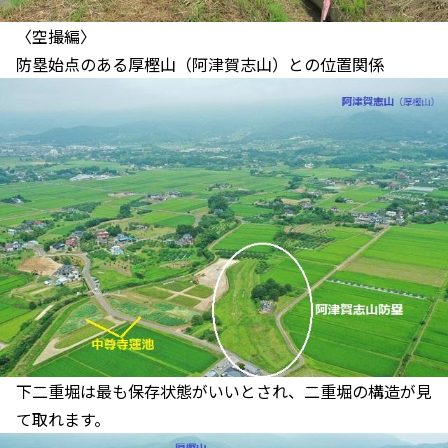
〈空撮編〉
防塁始点のある厚樫山（阿津賀志山）との位置関係
下二重堀は最も保存状態がいいとされ、二重堀の構造が見
て取れます。