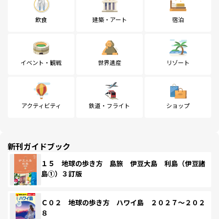
飲食
建築・アート
宿泊
イベント・観戦
世界遺産
リゾート
アクティビティ
鉄道・フライト
ショップ
新刊ガイドブック
１５ 地球の歩き方 島旅 伊豆大島 利島（伊豆諸
島①）３訂版
Ｃ０２ 地球の歩き方 ハワイ島 ２０２７～２０２
８