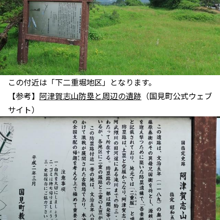
この付近は「下二重堀地区」となります。
【参考】
阿津賀志山防塁と周辺の遺跡
（国見町公式ウェブ
サイト）