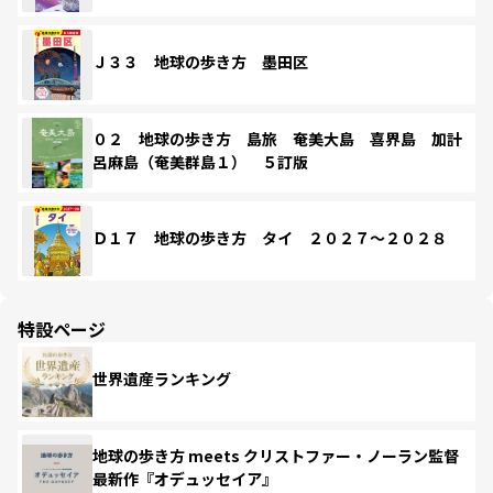
Ｊ３３ 地球の歩き方 墨田区
０２ 地球の歩き方 島旅 奄美大島 喜界島 加計
呂麻島（奄美群島１） ５訂版
Ｄ１７ 地球の歩き方 タイ ２０２７～２０２８
特設ページ
世界遺産ランキング
地球の歩き方 meets クリストファー・ノーラン監督
最新作『オデュッセイア』