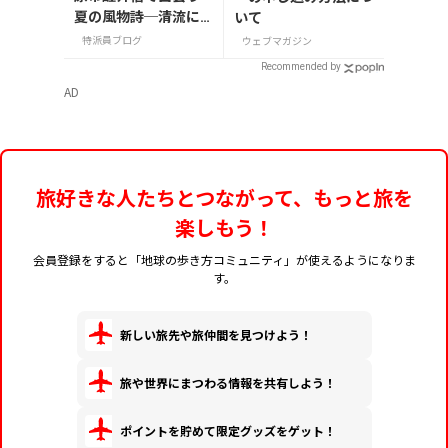
夏の風物詩─清流に
いて
揺れる梅花藻（8/24
特派員ブログ
ウェブマガジン
までライトアップ実
Recommended by
施中）
AD
旅好きな人たちとつながって、もっと旅を
楽しもう！
会員登録をすると「地球の歩き方コミュニティ」が使えるようになりま
す。
新しい旅先や旅仲間を見つけよう！
旅や世界にまつわる情報を共有しよう！
ポイントを貯めて限定グッズをゲット！