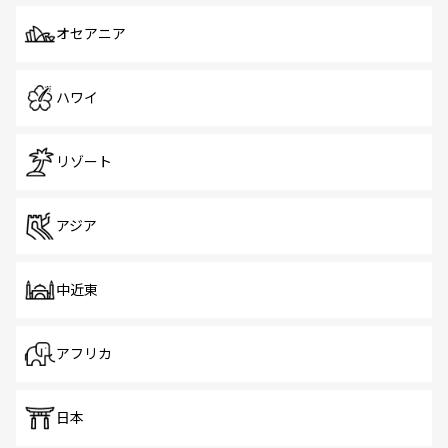
オセアニア
ハワイ
リゾート
アジア
中近東
アフリカ
日本