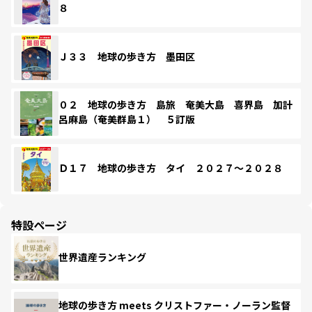
８
Ｊ３３ 地球の歩き方 墨田区
０２ 地球の歩き方 島旅 奄美大島 喜界島 加計
呂麻島（奄美群島１） ５訂版
Ｄ１７ 地球の歩き方 タイ ２０２７～２０２８
特設ページ
世界遺産ランキング
地球の歩き方 meets クリストファー・ノーラン監督