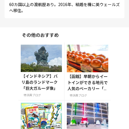
60カ国以上の渡航歴あり。2016年、結婚を機に英ウェールズ
へ移住。
その他のおすすめ
【インドネシア】バ
【函館】早朝からイー
リ島のランドマーク
トインができる地元で
「巨大ガルーダ像」
人気のベーカリー「キ
ングベーク本店」
特派員ブログ
特派員ブログ