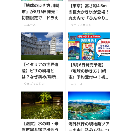
『地球の歩き方 川崎
【東京】高さ約4.5m
市』が8月6日発売！
の巨大かき氷が登場！
初回限定で「ドラえ
丸の内で「ひんやりＫ
もん」描き下ろし特
ＩＴＴＥ」が8月7日
ニュース
ウェブマガジン
別カバー付き
から開催
【イタリアの世界遺
【8月6日発売予定】
産】ピサの斜塔と
『地球の歩き方 川崎
は？なぜ斜め/場所は
市』予約受付中！初回
どこ？高さや角度、
限定版は「ドラえも
ウェブマガジン
ニュース
歴史まで解説
ん」特別カバー付き
【滋賀】水の町・米
海外旅行の現地発ツア
原市醒井宿で出会う
ーの申し込み方法につ