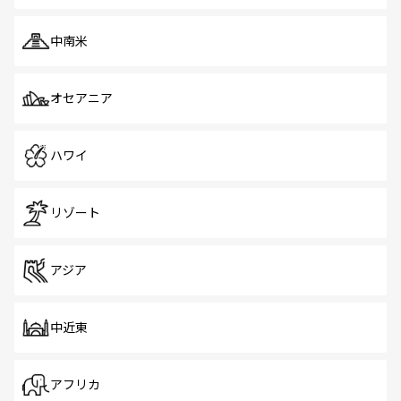
中南米
オセアニア
ハワイ
リゾート
アジア
中近東
アフリカ