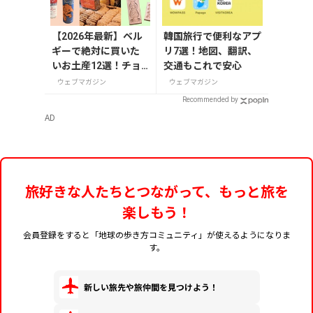
【2026年最新】ベル
韓国旅行で便利なアプ
ギーで絶対に買いた
リ7選！地図、翻訳、
いお土産12選！チョ
交通もこれで安心
コレートやビール・
ウェブマガジン
ウェブマガジン
雑貨まで紹介
Recommended by
AD
旅好きな人たちとつながって、もっと旅を
楽しもう！
会員登録をすると「地球の歩き方コミュニティ」が使えるようになりま
す。
新しい旅先や旅仲間を見つけよう！