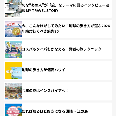
旬な“あの人”が「旅」をテーマに語るインタビュー連
載 MY TRAVEL STORY
今、こんな旅がしてみたい！地球の歩き方が選ぶ2026
年絶対行くべき旅先30
コスパもタイパもかなえる！賢者の旅テクニック
地球の歩き方♥偏愛ハワイ
今年の夏はインスパイアへ！
知れば知るほど好きになる 湘南・江の島