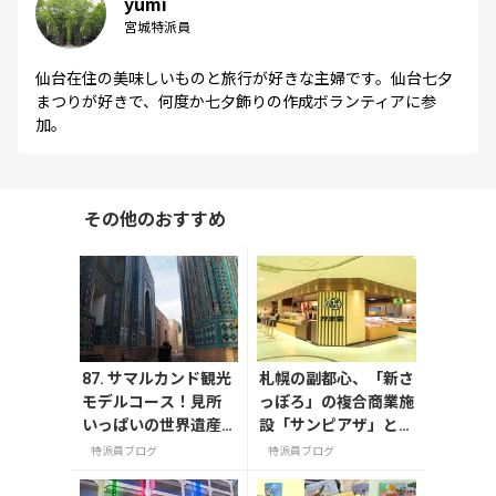
yumi
宮城特派員
仙台在住の美味しいものと旅行が好きな主婦です。仙台七夕
まつりが好きで、何度か七夕飾りの作成ボランティアに参
加。
その他のおすすめ
87. サマルカンド観光
札幌の副都心、「新さ
モデルコース！見所
っぽろ」の複合商業施
いっぱいの世界遺産
設「サンピアザ」と
都市を満喫するおす
「カテプリ」は、
特派員ブログ
特派員ブログ
すめプラン紹介