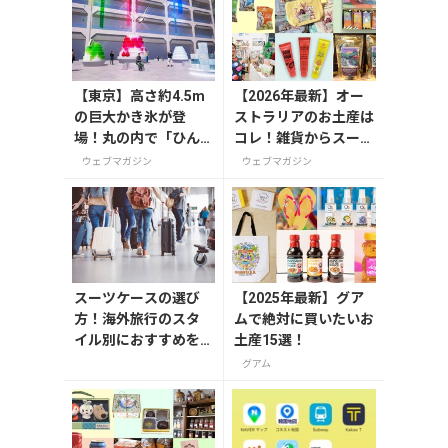
【東京】高さ約4.5m
【2026年最新】オー
の巨大かき氷が登
ストラリアのお土産は
場！丸の内で「ひん
コレ！雑貨からスーパ
やりＫＩＴＴＥ」が8
ーでも買えるグルメま
ウェブマガジン
ウェブマガジン
月7日から開催
で13選
スーツケースの選び
【2025年最新】グア
方！海外旅行のスタ
ムで絶対に買いたいお
イル別におすすめを
土産15選！
解説
グアム