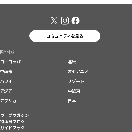
コミュニティを見る
国と地域
ヨーロッパ
北米
中南米
オセアニア
ハワイ
リゾート
アジア
中近東
アフリカ
日本
ウェブマガジン
特派員ブログ
ガイドブック