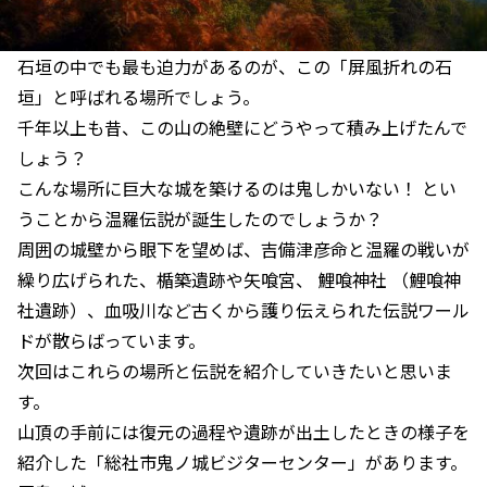
石垣の中でも最も迫力があるのが、この「屏風折れの石
垣」と呼ばれる場所でしょう。
千年以上も昔、この山の絶壁にどうやって積み上げたんで
しょう？
こんな場所に巨大な城を築けるのは鬼しかいない！ とい
うことから温羅伝説が誕生したのでしょうか？
周囲の城壁から眼下を望めば、吉備津彦命と温羅の戦いが
繰り広げられた、楯築遺跡や矢喰宮、 鯉喰神社 （鯉喰神
社遺跡）、血吸川など古くから護り伝えられた伝説ワール
ドが散らばっています。
次回はこれらの場所と伝説を紹介していきたいと思いま
す。
山頂の手前には復元の過程や遺跡が出土したときの様子を
紹介した「総社市鬼ノ城ビジターセンター」があります。