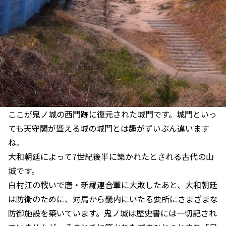
ここが鬼ノ城の西門跡に復元された城門です。城門といっ
ても天守閣が聳える城の城門とは趣がずいぶん違います
ね。
大和朝廷によって7世紀後半に築かれたとされる古代の山
城です。
白村江の戦いで唐・新羅連合軍に大敗したあと、大和朝廷
は防衛のために、対馬から畿内にいたる要所にさまざまな
防御施設を築いています。鬼ノ城は歴史書には一切記され