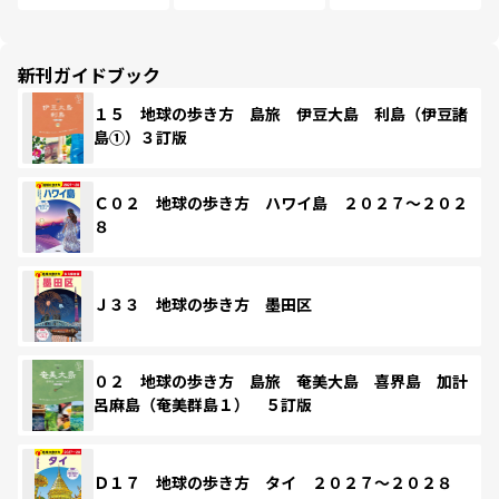
新刊ガイドブック
１５ 地球の歩き方 島旅 伊豆大島 利島（伊豆諸
島①）３訂版
Ｃ０２ 地球の歩き方 ハワイ島 ２０２７～２０２
８
Ｊ３３ 地球の歩き方 墨田区
０２ 地球の歩き方 島旅 奄美大島 喜界島 加計
呂麻島（奄美群島１） ５訂版
Ｄ１７ 地球の歩き方 タイ ２０２７～２０２８