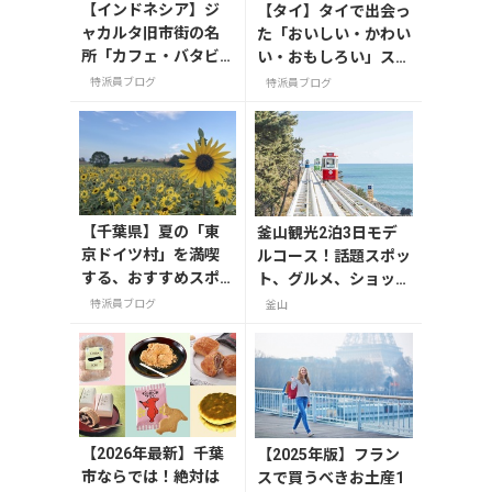
【インドネシア】ジ
【タイ】タイで出会っ
ャカルタ旧市街の名
た「おいしい・かわい
所「カフェ・バタビ
い・おもしろい」スタ
ア」で味わう特別な
ーバックス
特派員ブログ
特派員ブログ
時間
【千葉県】夏の「東
釜山観光2泊3日モデ
京ドイツ村」を満喫
ルコース！話題スポッ
する、おすすめスポ
ト、グルメ、ショッピ
ット3選
ングを満喫
特派員ブログ
釜山
【2026年最新】千葉
【2025年版】フラン
市ならでは！絶対は
スで買うべきお土産1