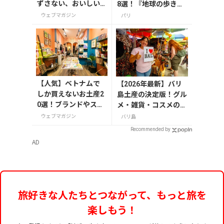
ずさない、おいしい
8選！『地球の歩き
お土産10選
方』編集者おすすめの
ウェブマガジン
パリ
お菓子や雑貨などを紹
介
【人気】ベトナムで
【2026年最新】バリ
しか買えないお土産2
島土産の決定版！グル
0選！ブランドやスー
メ・雑貨・コスメのお
パーのお菓子や雑貨
すすめ20選
ウェブマガジン
バリ島
まで紹介
Recommended by
AD
旅好きな人たちとつながって、もっと旅を
楽しもう！