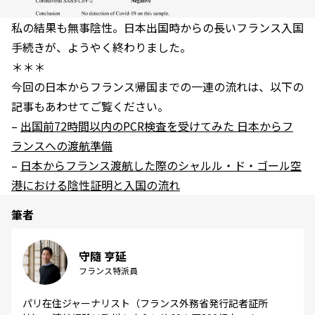
私の結果も無事陰性。日本出国時からの長いフランス入国
手続きが、ようやく終わりました。
＊＊＊
今回の日本からフランス帰国までの一連の流れは、以下の
記事もあわせてご覧ください。
–
出国前72時間以内のPCR検査を受けてみた 日本からフ
ランスへの渡航準備
–
日本からフランス渡航した際のシャルル・ド・ゴール空
港における陰性証明と入国の流れ
筆者
守隨 亨延
フランス特派員
パリ在住ジャーナリスト（フランス外務省発行記者証所