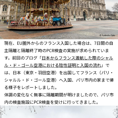
現在、EU圏外からのフランス入国した場合は、7日間の自
主隔離と隔離終了時のPCR検査の実施が求められていま
す。前回のブログ「
日本からフランス渡航した際のシャル
ル・ド・ゴール空港における陰性証明と入国の流れ
」で
は、日本（東京・羽田空港）を出国してフランス（パリ・
シャルル・ド・ゴール空港）へ入国、パリ市内の家まで帰
る様子をレポートしました。
体調の変化なく無事に隔離期間が明けましたので、パリ市
内の検査施設にPCR検査を受けに行ってきました。