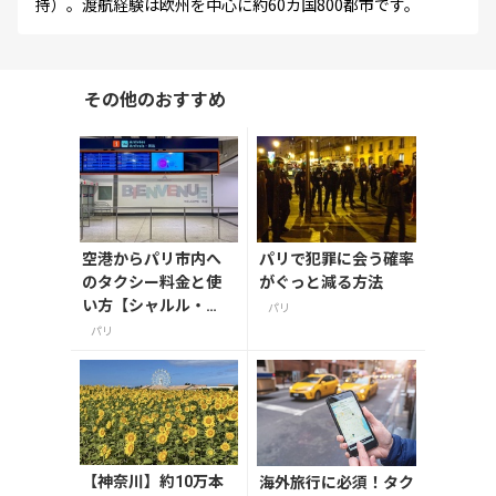
持）。渡航経験は欧州を中心に約60カ国800都市です。
その他のおすすめ
空港からパリ市内へ
パリで犯罪に会う確率
のタクシー料金と使
がぐっと減る方法
い方【シャルル・
パリ
ド・ゴール空港】
パリ
【神奈川】約10万本
海外旅行に必須！タク