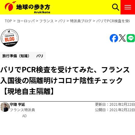
TOP
ヨーロッパ
フランス
パリ
特派員ブログ
パリでPCR検査を受け
旅行準備（知識）
パリ
パリでPCR検査を受けてみた、フランス
入国後の隔離明けコロナ陰性チェック
【現地自主隔離】
守隨 亨延
更新日
2021年2月22日
フランス特派員
公開日
2021年2月22日
AD