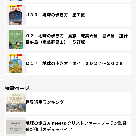
Ｊ３３ 地球の歩き方 墨田区
０２ 地球の歩き方 島旅 奄美大島 喜界島 加計
呂麻島（奄美群島１） ５訂版
Ｄ１７ 地球の歩き方 タイ ２０２７～２０２８
特設ページ
世界遺産ランキング
地球の歩き方 meets クリストファー・ノーラン監督
最新作『オデュッセイア』