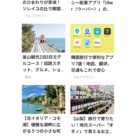
のひまわりが見頃！
シー配車アプリ「Ube
ソレイユの丘で期間
r（ウーバー）」の登
限定「ひまわりグル
録・利用方法
ウェブマガジン
メ」を満喫しよう
釜山観光2泊3日モデ
韓国旅行で便利なアプ
ルコース！話題スポ
リ7選！地図、翻訳、
ット、グルメ、ショ
交通もこれで安心
ッピングを満喫
釜山
ウェブマガジン
【北イタリア・コモ
【山梨】旅行で寄りた
湖】優雅な湖畔に広
い！地元スーパー「オ
がる５つの小さな町
ギノ」で買えるお土産