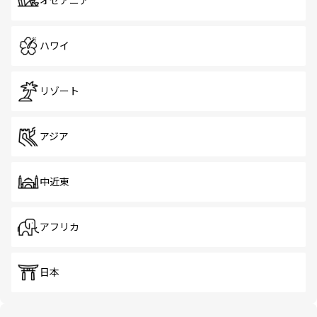
オセアニア
ハワイ
リゾート
アジア
中近東
アフリカ
日本