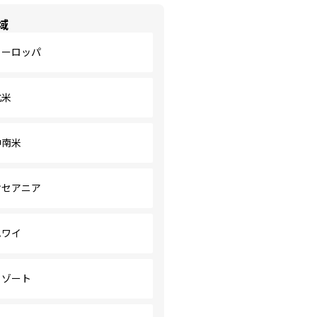
域
ヨーロッパ
北米
中南米
オセアニア
ハワイ
リゾート