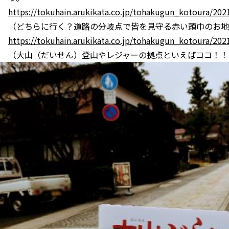
https://tokuhain.arukikata.co.jp/tohakugun_kotoura/202
（どちらに行く？道路の分岐点で皆を見守る赤い頭巾のお地
https://tokuhain.arukikata.co.jp/tohakugun_kotoura/202
（大山（だいせん）登山やレジャーの拠点といえばココ！！