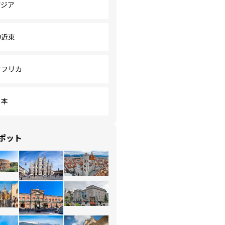
アジア
中近東
アフリカ
日本
ポット