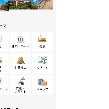
ーマ
食
建築・アート
宿泊
ト・
世界遺産
リゾート
戦
鉄道・
ビティ
ショップ
フライト