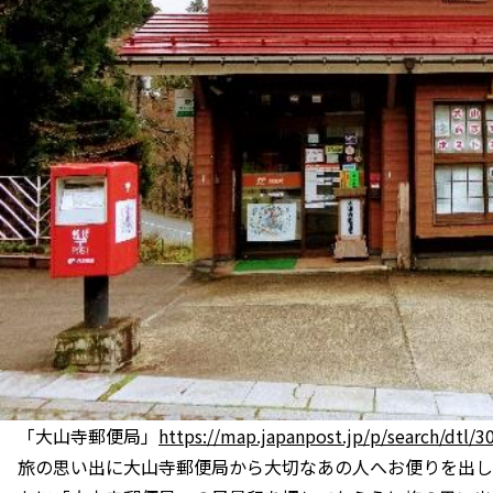
「大山寺郵便局」
https://map.japanpost.jp/p/search/dtl/
旅の思い出に大山寺郵便局から大切なあの人へお便りを出し