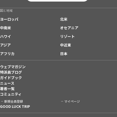
国と地域
ヨーロッパ
北米
中南米
オセアニア
ハワイ
リゾート
アジア
中近東
アフリカ
日本
ウェブマガジン
特派員ブログ
ガイドブック
ニュース
著者一覧
コミュニティ
新規会員登録
マイページ
GOOD LUCK TRIP