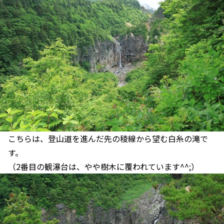
こちらは、登山道を進んだ先の稜線から望む白糸の滝で
す。
（2番目の観瀑台は、やや樹木に覆われています^^;）