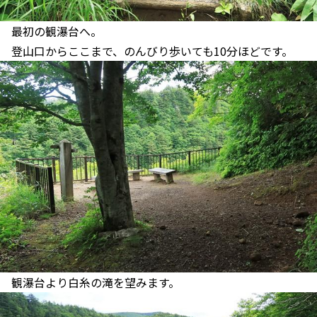
最初の観瀑台へ。
登山口からここまで、のんびり歩いても10分ほどです。
観瀑台より白糸の滝を望みます。