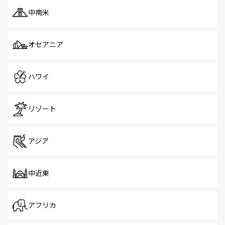
中南米
オセアニア
ハワイ
リゾート
アジア
中近東
アフリカ