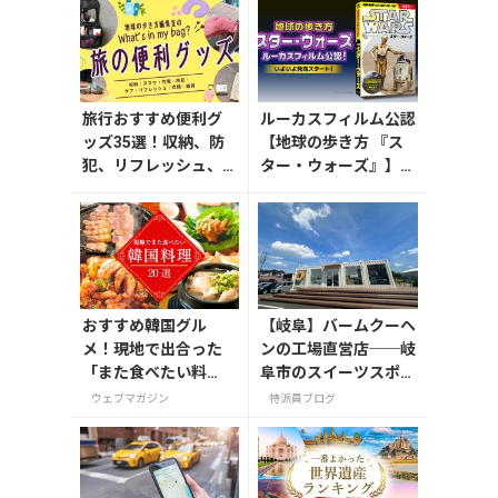
旅行おすすめ便利グ
ルーカスフィルム公認
ッズ35選！収納、防
【地球の歩き方 『ス
犯、リフレッシュ、
ター・ウォーズ』】が
どれを持って行く？
7月31日発売！初回限
【編集者の旅の持ち
定版はホログラム仕様
物】
の特製リバーシブル帯
付き
おすすめ韓国グル
【岐阜】バームクーヘ
メ！現地で出合った
ンの工場直営店──岐
「また食べたい料
阜市のスイーツスポッ
理」20選
ト「FLEUR（フルー
ウェブマガジン
特派員ブログ
ル）」