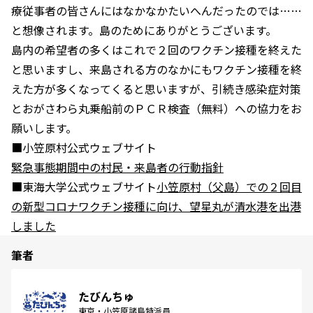
療従事者の皆さんにはなかなかたいへんだったのでは……
と想像されます。島のためにありがとうございます。
島内の希望者の多くはこれで２回のワクチン接種を終えた
と思いますし、来島される方のなかにもワクチン接種を終
えた方が多くなってくると思いますが、引続き感染症対策
とおがさわら丸乗船前のＰＣＲ検査（無料）への協力をお
願いします。
■小笠原村公式ウェブサイト
緊急事態期間中の村民・来島者の行動指針
■東海大学公式ウェブサイト
小笠原村（父島）での２回目
の新型コロナワクチン接種に向け、望星丸が清水港を出港
しました
筆者
たびんちゅ
東京・小笠原諸島特派員