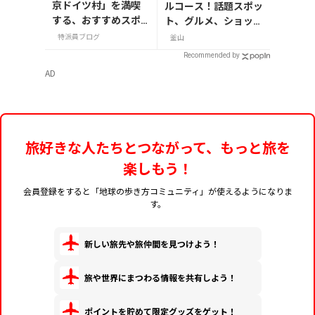
京ドイツ村」を満喫
ルコース！話題スポッ
する、おすすめスポ
ト、グルメ、ショッピ
ット3選
ングを満喫
特派員ブログ
釜山
Recommended by
AD
旅好きな人たちとつながって、もっと旅を
楽しもう！
会員登録をすると「地球の歩き方コミュニティ」が使えるようになりま
す。
新しい旅先や旅仲間を見つけよう！
旅や世界にまつわる情報を共有しよう！
ポイントを貯めて限定グッズをゲット！