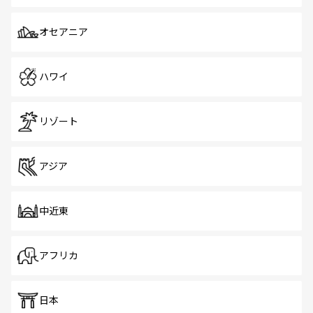
オセアニア
ハワイ
リゾート
アジア
中近東
アフリカ
日本