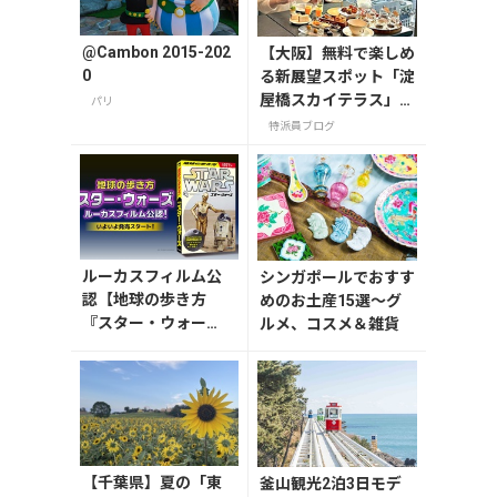
@Cambon 2015-202
【大阪】無料で楽しめ
0
る新展望スポット「淀
屋橋スカイテラス」と
パリ
30階アフタヌーンテ
特派員ブログ
ィー
ルーカスフィルム公
シンガポールでおすす
認【地球の歩き方
めのお土産15選～グ
『スター・ウォー
ルメ、コスメ＆雑貨
ズ』】が7月31日発
売！初回限定版はホ
ログラム仕様の特製
リバーシブル帯付き
【千葉県】夏の「東
釜山観光2泊3日モデ