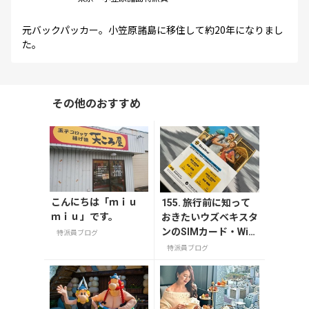
元バックパッカー。小笠原諸島に移住して約20年になりまし
た。
その他のおすすめ
こんにちは「ｍｉｕ
155. 旅行前に知って
ｍｉｕ」です。
おきたいウズベキスタ
ンのSIMカード・Wi-F
特派員ブログ
iなどインターネット
特派員ブログ
事情