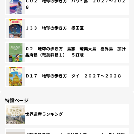
Ｃ０２ 地球の歩き方 ハワイ島 ２０２７～２０２
８
Ｊ３３ 地球の歩き方 墨田区
０２ 地球の歩き方 島旅 奄美大島 喜界島 加計
呂麻島（奄美群島１） ５訂版
Ｄ１７ 地球の歩き方 タイ ２０２７～２０２８
特設ページ
世界遺産ランキング