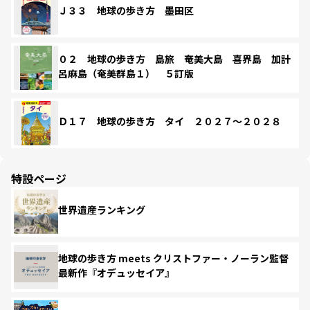
Ｊ３３ 地球の歩き方 墨田区
０２ 地球の歩き方 島旅 奄美大島 喜界島 加計
呂麻島（奄美群島１） ５訂版
Ｄ１７ 地球の歩き方 タイ ２０２７～２０２８
特設ページ
世界遺産ランキング
地球の歩き方 meets クリストファー・ノーラン監督
最新作『オデュッセイア』