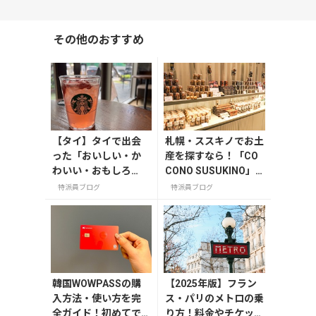
その他のおすすめ
【タイ】タイで出会
札幌・ススキノでお土
った「おいしい・か
産を探すなら！「CO
わいい・おもしろ
CONO SUSUKINO」
い」スターバックス
お土産編
特派員ブログ
特派員ブログ
韓国WOWPASSの購
【2025年版】フラン
入方法・使い方を完
ス・パリのメトロの乗
全ガイド！初めてで
り方！料金やチケット