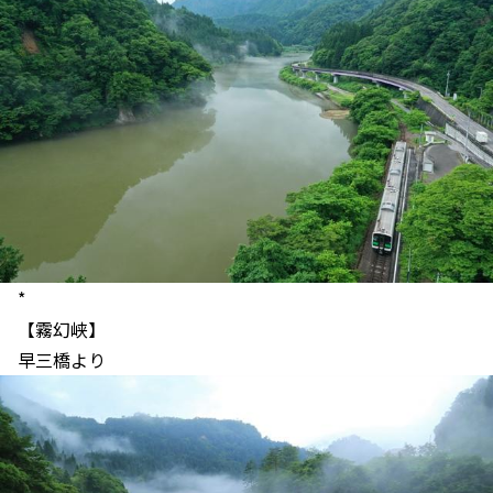
*
【霧幻峡】
早三橋より