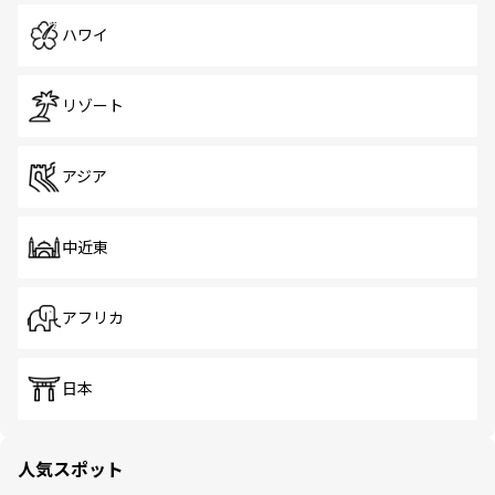
ハワイ
リゾート
アジア
中近東
アフリカ
日本
人気スポット