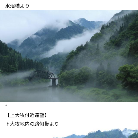
水沼橋より
*
【上大牧付近遠望】
下大牧地内の路側帯より