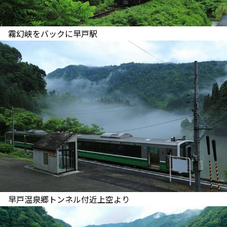
霧幻峡をバックに早戸駅
早戸温泉郷トンネル付近上空より