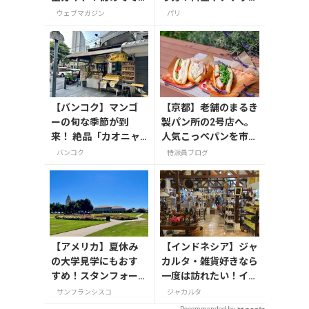
も迷わない
の種類、注意点を解説
ウェブマガジン
パリ
【バンコク】マンゴ
【京都】老舗のまるき
ーの旬な季節が到
製パン所の2号店へ。
来！ 絶品「カオニャ
人気こっぺパンを市役
オ・マムアン」の専
所で味わう
バンコク
特派員ブログ
門店へ
【アメリカ】夏休み
【インドネシア】ジャ
の大学見学にもおす
カルタ・雑貨好きなら
すめ！スタンフォー
一度は訪れたい！イン
ド大学とUCバークレ
ドネシアの魅力が詰ま
サンフランシスコ
ジャカルタ
ーを1日で巡る
った「Chic Mart」