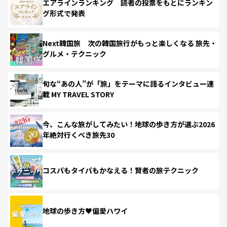
エアラインランキング 読者の投票をもとにランキン
グ形式で発表
Next韓国旅 次の韓国旅行がもっと楽しくなる 旅先・
グルメ・テクニック
旬な“あの人”が「旅」をテーマに語るインタビュー連
載 MY TRAVEL STORY
今、こんな旅がしてみたい！地球の歩き方が選ぶ2026
年絶対行くべき旅先30
コスパもタイパもかなえる！賢者の旅テクニック
地球の歩き方♥偏愛ハワイ