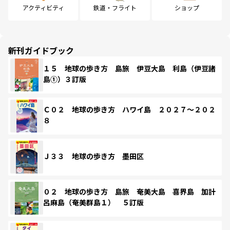
アクティビティ
鉄道・フライト
ショップ
新刊ガイドブック
１５ 地球の歩き方 島旅 伊豆大島 利島（伊豆諸
島①）３訂版
Ｃ０２ 地球の歩き方 ハワイ島 ２０２７～２０２
８
Ｊ３３ 地球の歩き方 墨田区
０２ 地球の歩き方 島旅 奄美大島 喜界島 加計
呂麻島（奄美群島１） ５訂版