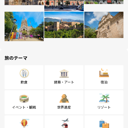
旅のテーマ
飲食
建築・アート
宿泊
イベント・観戦
世界遺産
リゾート