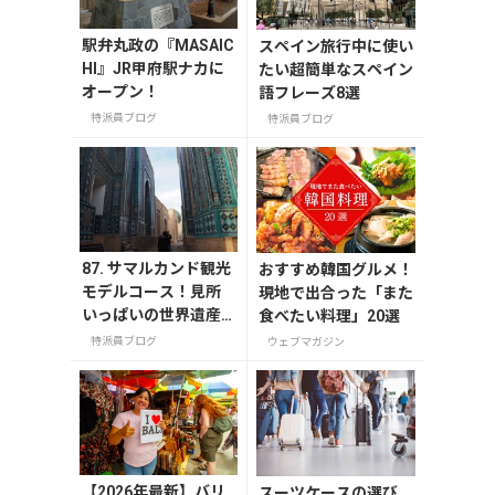
駅弁丸政の『MASAIC
スペイン旅行中に使い
HI』JR甲府駅ナカに
たい超簡単なスペイン
オープン！
語フレーズ8選
特派員ブログ
特派員ブログ
87. サマルカンド観光
おすすめ韓国グルメ！
モデルコース！見所
現地で出合った「また
いっぱいの世界遺産
食べたい料理」20選
都市を満喫するおす
特派員ブログ
ウェブマガジン
すめプラン紹介
【2026年最新】バリ
スーツケースの選び