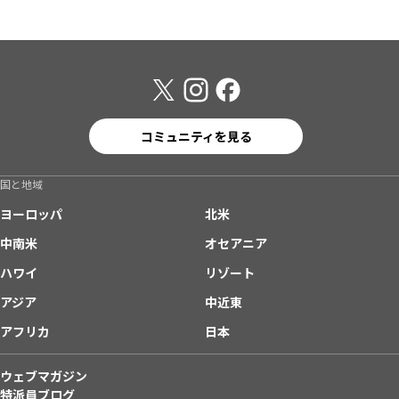
コミュニティを見る
国と地域
ヨーロッパ
北米
中南米
オセアニア
ハワイ
リゾート
アジア
中近東
アフリカ
日本
ウェブマガジン
特派員ブログ