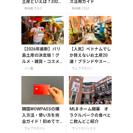
土産といえば？2025
ス活用ガイド
年版
特派員ブログ
特派員ブログ
【2026年最新】バリ
【人気】ベトナムでし
島土産の決定版！グ
か買えないお土産20
ルメ・雑貨・コスメ
選！ブランドやスーパ
のおすすめ20選
ーのお菓子や雑貨まで
バリ島
ウェブマガジン
紹介
韓国WOWPASSの購
MLB ホーム開幕 オ
入方法・使い方を完
ラクルパークの食べと
全ガイド！初めてで
こ飲んどこ紹介
も迷わない
ウェブマガジン
サンフランシスコ