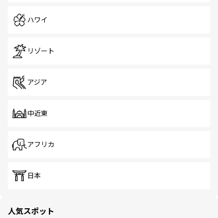
ハワイ
リゾート
アジア
中近東
アフリカ
日本
人気スポット