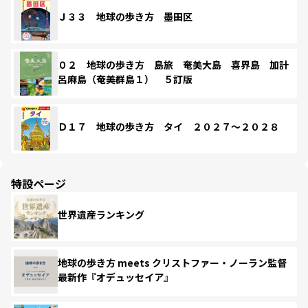
Ｊ３３ 地球の歩き方 墨田区
０２ 地球の歩き方 島旅 奄美大島 喜界島 加計
呂麻島（奄美群島１） ５訂版
Ｄ１７ 地球の歩き方 タイ ２０２７～２０２８
特設ページ
世界遺産ランキング
地球の歩き方 meets クリストファー・ノーラン監督
最新作『オデュッセイア』