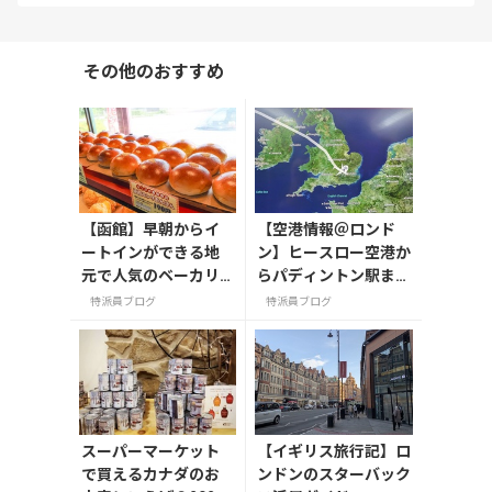
その他のおすすめ
【函館】早朝からイ
【空港情報＠ロンド
ートインができる地
ン】ヒースロー空港か
元で人気のベーカリ
らパディントン駅ま
ー「キングベーク本
で！入国から市内への
特派員ブログ
特派員ブログ
店」
移動ガイド（2025年
夏版）
スーパーマーケット
【イギリス旅行記】ロ
で買えるカナダのお
ンドンのスターバック