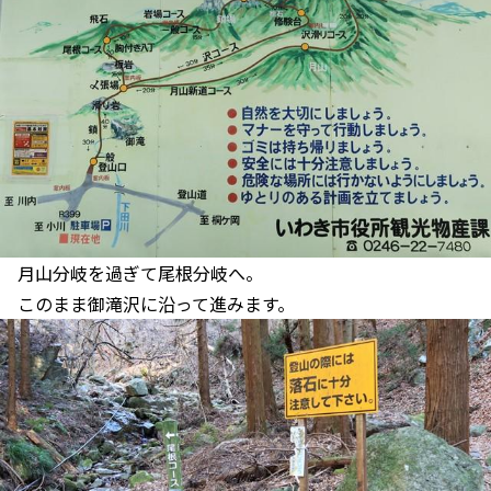
月山分岐を過ぎて尾根分岐へ。
このまま御滝沢に沿って進みます。