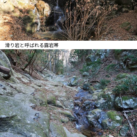
滑り岩と呼ばれる露岩帯