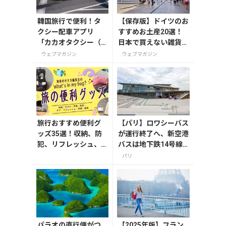
韓国旅行で便利！タ
【保存版】ドイツのお
クシー配車アプリ
すすめお土産20選！
「カカオタクシー（K
日本で買えない雑貨か
AKAO T）」の登録・
らお菓子まで徹底紹介
ウェブマガジン
ウェブマガジン
利用方法
旅行おすすめ便利グ
【パリ】ロワシーバス
ッズ35選！収納、防
が運行終了へ、新空港
犯、リフレッシュ、
バスは地下鉄14号線
どれを持って行く？
サン・ドニ・プレイエ
パリ
【編集者の旅の持ち
ルから
物】
パラオの直行便がつ
【2025年版】フラン