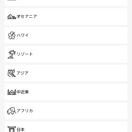
オセアニア
ハワイ
リゾート
アジア
中近東
アフリカ
日本