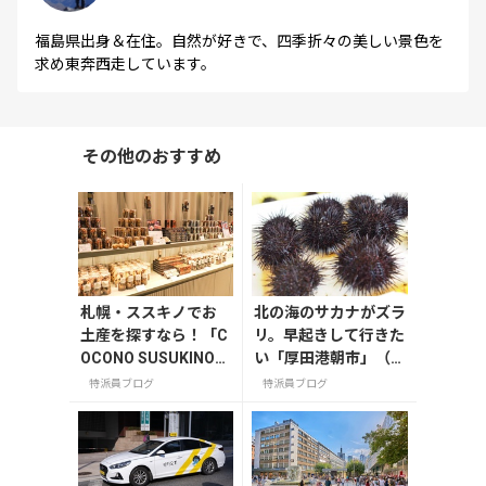
福島県出身＆在住。自然が好きで、四季折々の美しい景色を
求め東奔西走しています。
その他のおすすめ
札幌・ススキノでお
北の海のサカナがズラ
土産を探すなら！「C
リ。早起きして行きた
OCONO SUSUKINO」
い「厚田港朝市」（北
お土産編
海道石狩市）
特派員ブログ
特派員ブログ