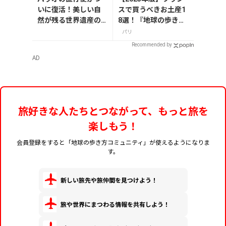
いに復活！美しい自
スで買うべきお土産1
然が残る世界遺産の
8選！『地球の歩き
島々へ行こう【今旅2
方』編集者おすすめの
パリ
026】
お菓子や雑貨などを紹
Recommended by
介
AD
旅好きな人たちとつながって、もっと旅を
楽しもう！
会員登録をすると「地球の歩き方コミュニティ」が使えるようになりま
す。
新しい旅先や旅仲間を見つけよう！
旅や世界にまつわる情報を共有しよう！