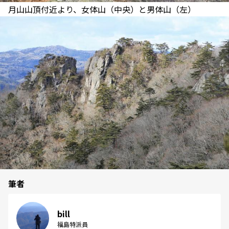
月山山頂付近より、女体山（中央）と男体山（左）
筆者
bill
福島特派員