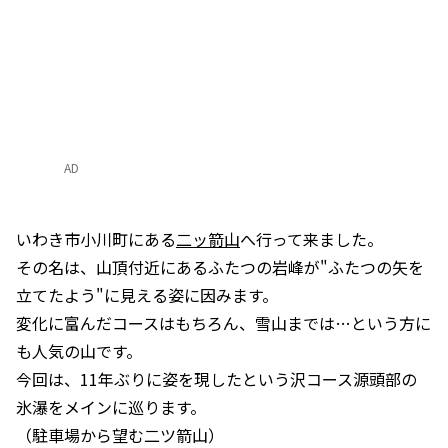
AD
いわき市小川町にある
二ッ箭山
へ行って来ました。
その名は、山頂付近にあるふたつの岩峰が"ふたつの矢を
立てたよう"に見える姿に因みます。
変化に富んだコースはもちろん、雪山までは…という方に
も人気の山です。
今回は、11年ぶりに姿を現したという沢コース源頭部の
氷瀑をメインに巡ります。
（駐車場から望む二ツ箭山）