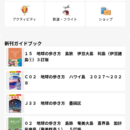
アクティビティ
鉄道・フライト
ショップ
新刊ガイドブック
１５ 地球の歩き方 島旅 伊豆大島 利島（伊豆諸
島①）３訂版
Ｃ０２ 地球の歩き方 ハワイ島 ２０２７～２０２
８
Ｊ３３ 地球の歩き方 墨田区
０２ 地球の歩き方 島旅 奄美大島 喜界島 加計
呂麻島（奄美群島１） ５訂版