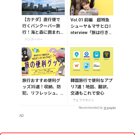
【カナダ】直行便で
Vol.01 前編 超特急
行くバンクーバー旅
シューヤ＆マサヒロ I
行！海と森に囲まれ
nterview「旅は行きた
た西海岸の町歩き
い場所だけ決めて、あ
バンクーバー
とはノリ！」～MY T
RAVEL STORY～
旅行おすすめ便利グ
韓国旅行で便利なアプ
ッズ35選！収納、防
リ7選！地図、翻訳、
犯、リフレッシュ、
交通もこれで安心
どれを持って行く？
ウェブマガジン
【編集者の旅の持ち
Recommended by
物】
AD