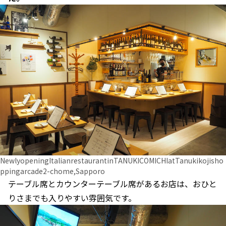
NewlyopeningItalianrestaurantinTANUKICOMICHIatTanukikojisho
ppingarcade2-chome,Sapporo
テーブル席とカウンターテーブル席があるお店は、おひと
りさまでも入りやすい雰囲気です。