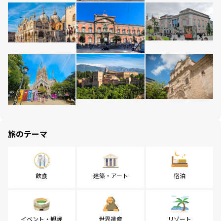
旅のテーマ
飲食
建築・アート
宿泊
イベント・観戦
世界遺産
リゾート