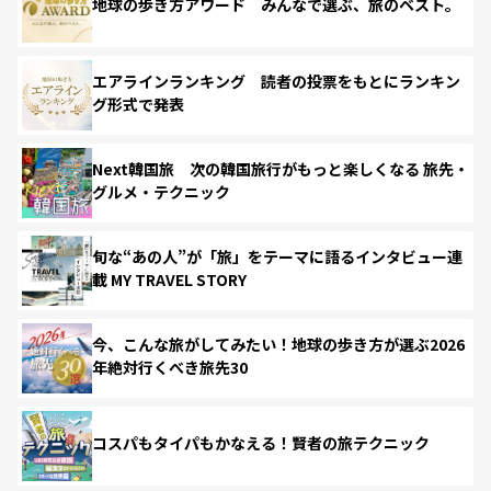
地球の歩き方アワード みんなで選ぶ、旅のベスト。
エアラインランキング 読者の投票をもとにランキン
グ形式で発表
Next韓国旅 次の韓国旅行がもっと楽しくなる 旅先・
グルメ・テクニック
旬な“あの人”が「旅」をテーマに語るインタビュー連
載 MY TRAVEL STORY
今、こんな旅がしてみたい！地球の歩き方が選ぶ2026
年絶対行くべき旅先30
コスパもタイパもかなえる！賢者の旅テクニック