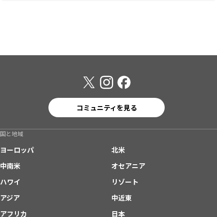
コミュニティを見る
国と地域
ヨーロッパ
北米
中南米
オセアニア
ハワイ
リゾート
アジア
中近東
アフリカ
日本