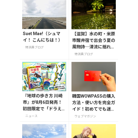
Suet Mae!（シュマ
【滋賀】水の町・米原
イ！ こんにちは！）
市醒井宿で出会う夏の
風物詩─清流に揺れる
特派員ブログ
梅花藻（8/24までラ
特派員ブログ
イトアップ実施中）
『地球の歩き方 川崎
韓国WOWPASSの購入
市』が8月6日発売！
方法・使い方を完全ガ
初回限定で「ドラえ
イド！初めてでも迷わ
もん」描き下ろし特
ない
ニュース
ウェブマガジン
別カバー付き