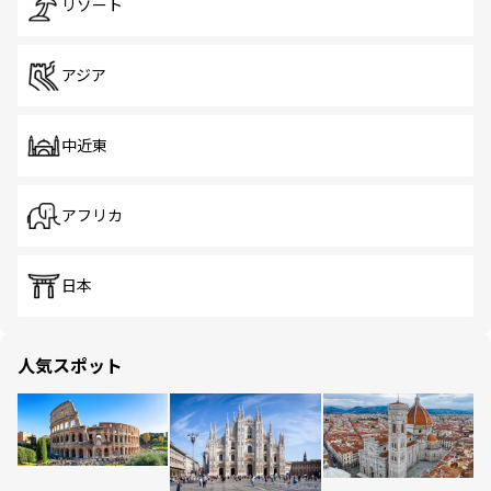
リゾート
アジア
中近東
アフリカ
日本
人気スポット