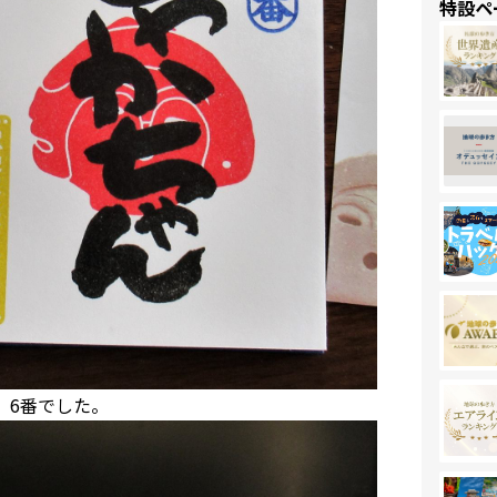
特設ペ
、6番でした。