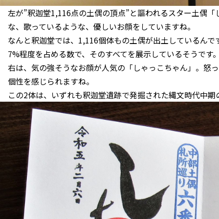
左が”釈迦堂1,116点の土偶の頂点”と謳われるスター土偶
な、歌っているような、優しいお顔をしていますね。
なんと釈迦堂では、1,116個体もの土偶が出土しているん
7%程度を占める数で、そのすべてを展示しているそうです
右は、気の強そうなお顔が人気の「しゃっこちゃん」。怒っ
個性を感じられますね。
この2体は、いずれも釈迦堂遺跡で発掘された縄文時代中期