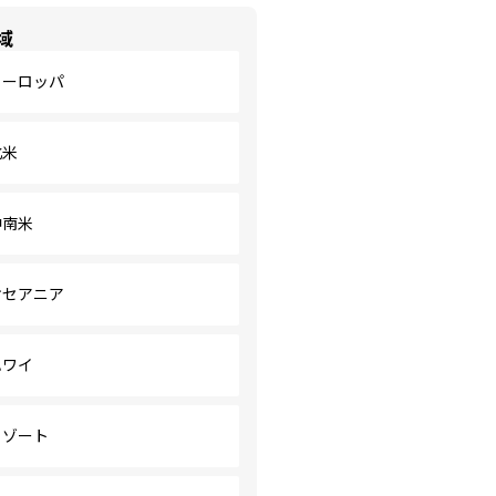
域
ヨーロッパ
北米
中南米
オセアニア
ハワイ
リゾート