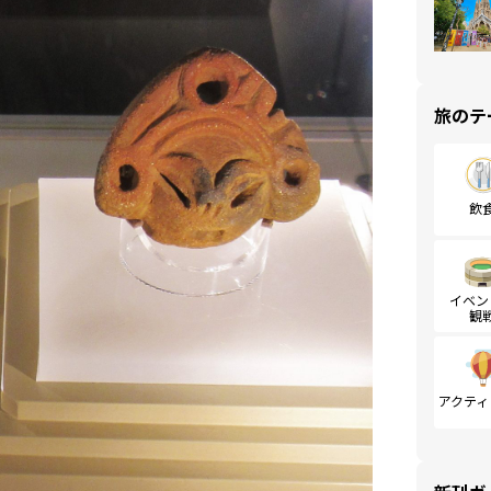
旅のテ
飲
イベン
観
アクティ