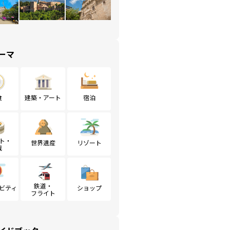
ーマ
食
建築・アート
宿泊
ト・
世界遺産
リゾート
戦
鉄道・
ビティ
ショップ
フライト