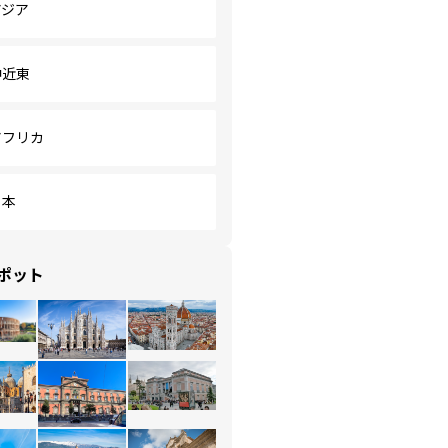
アジア
中近東
アフリカ
日本
ポット