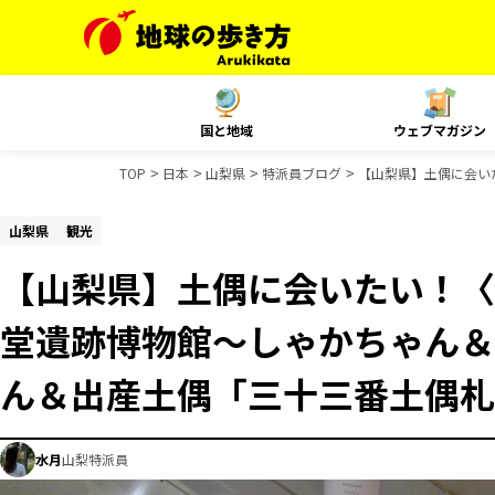
国と地域
ウェブマガジン
TOP
日本
山梨県
特派員ブログ
【山梨県】土偶に会い
山梨県
観光
【山梨県】土偶に会いたい！〈
堂遺跡博物館～しゃかちゃん＆
ん＆出産土偶「三十三番土偶札
水月
山梨特派員