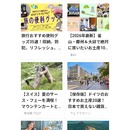
は、
を頼むと
旅行おすすめ便利グ
【2026年最新】釜
ッズ35選！収納、防
山・慶州＆大邱で絶対
犯、リフレッシュ、
に買いたいお土産10
どれを持って行く？
選！
釜山
【編集者の旅の持ち
物】
【スイス】夏のサー
【保存版】ドイツのお
ス・フェーを満喫！
すすめお土産20選！
マウンテンカートと
日本で買えない雑貨か
マーモット
らお菓子まで徹底紹介
特派員ブログ
ウェブマガジン