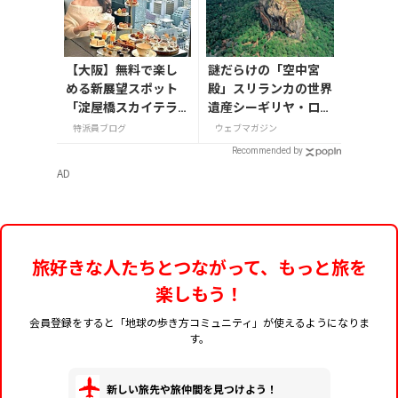
【大阪】無料で楽し
謎だらけの「空中宮
める新展望スポット
殿」スリランカの世界
「淀屋橋スカイテラ
遺産シーギリヤ・ロッ
ス」と30階アフタヌ
ク登頂に挑戦！
特派員ブログ
ウェブマガジン
ーンティー
Recommended by
AD
旅好きな人たちとつながって、もっと旅を
楽しもう！
会員登録をすると「地球の歩き方コミュニティ」が使えるようになりま
す。
新しい旅先や旅仲間を見つけよう！