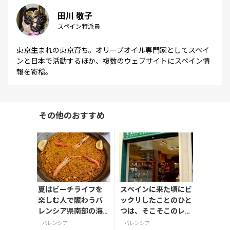
田川 敬子
スペイン特派員
東京生まれの東京育ち。オリーブオイル専門家としてスペイ
ンと日本で活動するほか、複数のウェブサイトにスペイン情
報を寄稿。
その他のおすすめ
夏はビーチライフを
スペインに来た頃にビ
楽しむ人で賑わうバ
ックリしたことのひと
レンシア県南部の海
つは、そこそこのレス
岸の町ガンディア
トランでも食後に紅茶
バレンシア
バレンシア