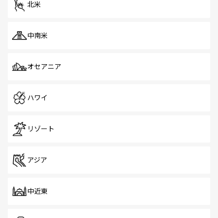
北米
中南米
オセアニア
ハワイ
リゾート
アジア
中近東