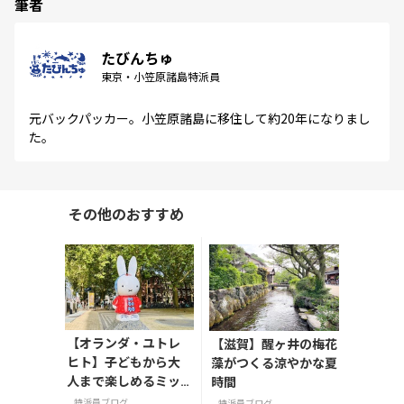
筆者
たびんちゅ
東京・小笠原諸島特派員
元バックパッカー。小笠原諸島に移住して約20年になりまし
た。
その他のおすすめ
【オランダ・ユトレ
【滋賀】醒ヶ井の梅花
ヒト】子どもから大
藻がつくる涼やかな夏
人まで楽しめるミッ
時間
フィーミュージア
特派員ブログ
特派員ブログ