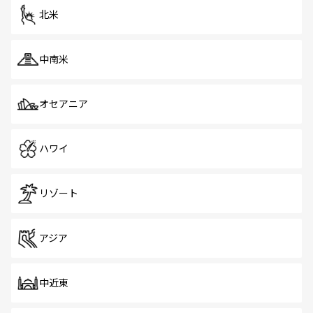
北米
中南米
オセアニア
ハワイ
リゾート
アジア
中近東