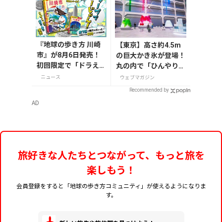
『地球の歩き方 川崎
【東京】高さ約4.5m
市』が8月6日発売！
の巨大かき氷が登場！
初回限定で「ドラえ
丸の内で「ひんやりＫ
もん」描き下ろし特
ＩＴＴＥ」が8月7日
ニュース
ウェブマガジン
別カバー付き
から開催
Recommended by
AD
旅好きな人たちとつながって、もっと旅を
楽しもう！
会員登録をすると「地球の歩き方コミュニティ」が使えるようになりま
す。