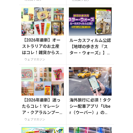
ム！街中にあるミッ
フィースポットもご
紹介
【2026年最新】オー
ルーカスフィルム公認
ストラリアのお土産
【地球の歩き方 『ス
はコレ！雑貨からス
ター・ウォーズ』】が
ーパーでも買えるグ
7月31日発売！初回限
ウェブマガジン
ルメまで13選
定版はホログラム仕様
の特製リバーシブル帯
付き
【2026年最新】迷っ
海外旅行に必須！タク
たらコレ！マレーシ
シー配車アプリ「Ube
ア・クアラルンプー
r（ウーバー）」の登
ルで絶対買いたいお
録・利用方法
ウェブマガジン
土産15選