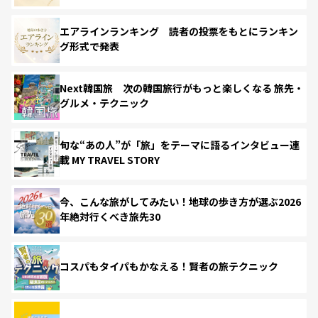
エアラインランキング 読者の投票をもとにランキン
グ形式で発表
Next韓国旅 次の韓国旅行がもっと楽しくなる 旅先・
グルメ・テクニック
旬な“あの人”が「旅」をテーマに語るインタビュー連
載 MY TRAVEL STORY
今、こんな旅がしてみたい！地球の歩き方が選ぶ2026
年絶対行くべき旅先30
コスパもタイパもかなえる！賢者の旅テクニック