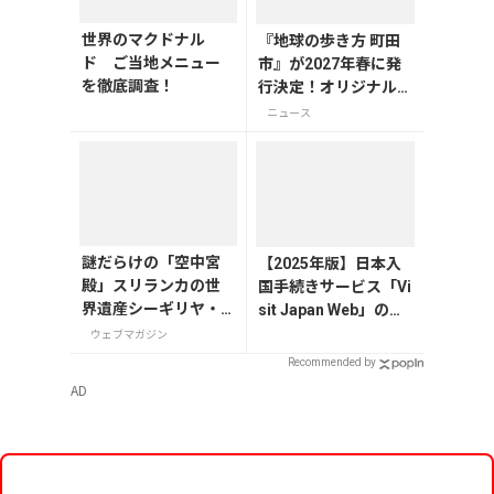
世界のマクドナル
『地球の歩き方 町田
ド ご当地メニュー
市』が2027年春に発
を徹底調査！
行決定！オリジナルグ
ッズが当たる発行記念
ニュース
アンケート実施中
謎だらけの「空中宮
【2025年版】日本入
殿」スリランカの世
国手続きサービス「Vi
界遺産シーギリヤ・
sit Japan Web」の登
ロック登頂に挑戦！
録方法や注意点を解説
ウェブマガジン
Recommended by
AD