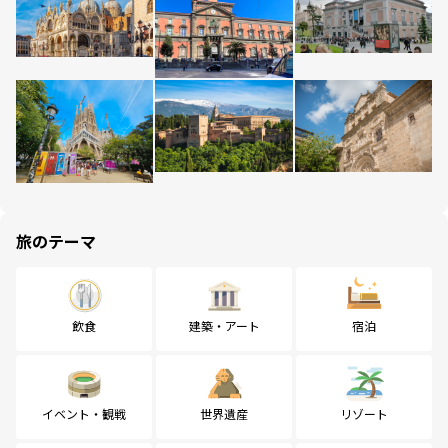
旅のテーマ
飲食
建築・アート
宿泊
イベント・観戦
世界遺産
リゾート