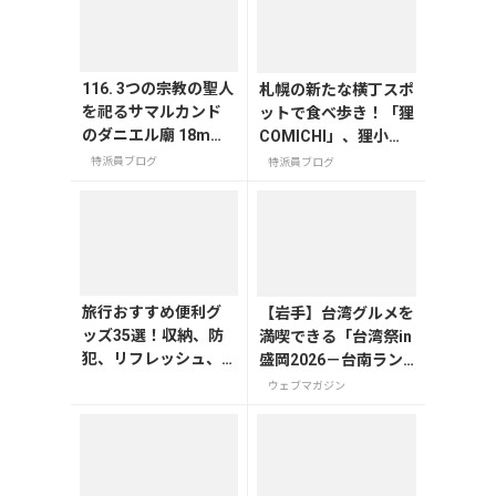
116. 3つの宗教の聖人
札幌の新たな横丁スポ
を祀るサマルカンド
ットで食べ歩き！「狸
のダニエル廟 18mの
COMICHI」、狸小路2
長ーい墓石は必見！
丁目に8月30日オープ
特派員ブログ
特派員ブログ
ン！
旅行おすすめ便利グ
【岩手】台湾グルメを
ッズ35選！収納、防
満喫できる「台湾祭in
犯、リフレッシュ、
盛岡2026－台南ラン
どれを持って行く？
タン祭－」が7月11日
ウェブマガジン
【編集者の旅の持ち
から開催
物】