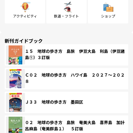
アクティビティ
鉄道・フライト
ショップ
新刊ガイドブック
１５ 地球の歩き方 島旅 伊豆大島 利島（伊豆諸
島①）３訂版
Ｃ０２ 地球の歩き方 ハワイ島 ２０２７～２０２
８
Ｊ３３ 地球の歩き方 墨田区
０２ 地球の歩き方 島旅 奄美大島 喜界島 加計
呂麻島（奄美群島１） ５訂版