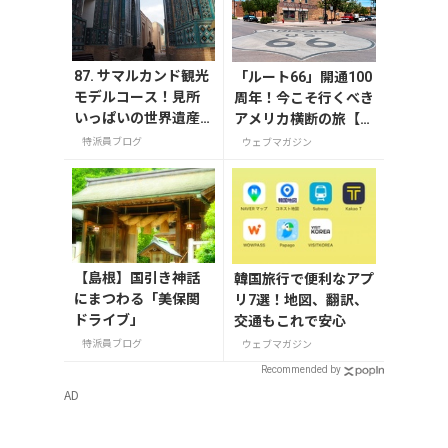
87. サマルカンド観光
「ルート66」開通100
モデルコース！見所
周年！今こそ行くべき
いっぱいの世界遺産
アメリカ横断の旅【今
都市を満喫するおす
旅2026】
特派員ブログ
ウェブマガジン
すめプラン紹介
【島根】国引き神話
韓国旅行で便利なアプ
にまつわる「美保関
リ7選！地図、翻訳、
ドライブ」
交通もこれで安心
特派員ブログ
ウェブマガジン
Recommended by
AD