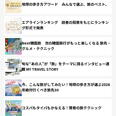
地球の歩き方アワード みんなで選ぶ、旅のベスト。
エアラインランキング 読者の投票をもとにランキン
グ形式で発表
Next韓国旅 次の韓国旅行がもっと楽しくなる 旅先・
グルメ・テクニック
旬な“あの人”が「旅」をテーマに語るインタビュー連
載 MY TRAVEL STORY
今、こんな旅がしてみたい！地球の歩き方が選ぶ2026
年絶対行くべき旅先30
コスパもタイパもかなえる！賢者の旅テクニック