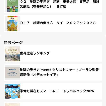
０２ 地球の歩き方 島旅 奄美大島 喜界島 加計
呂麻島（奄美群島１） ５訂版
Ｄ１７ 地球の歩き方 タイ ２０２７～２０２８
特設ページ
世界遺産ランキング
地球の歩き方 meets クリストファー・ノーラン監督
最新作『オデュッセイア』
準備も滞在もスマートに！ トラベルハック2026