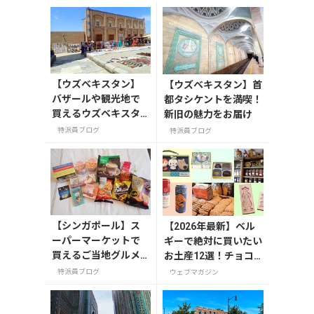
【ウズベキスタン】
【ウズベキスタン】首
バザールや観光地で
都タシケントを満喫！
買えるウズベキスタ
新旧の魅力をお届け
ンのお土産
特派員ブログ
特派員ブログ
【シンガポール】ス
【2026年最新】ベル
ーパーマーケットで
ギーで絶対に買いたい
買えるご当地グルメ
お土産12選！チョコ
のお土産
レートやビール・雑貨
特派員ブログ
ウェブマガジン
まで紹介