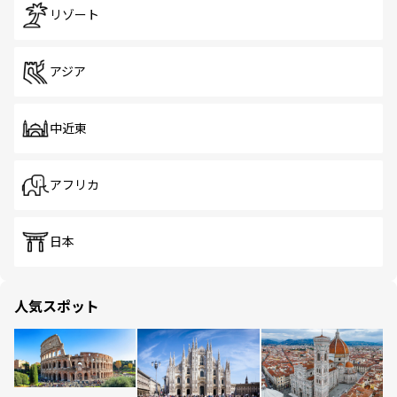
リゾート
アジア
中近東
アフリカ
日本
人気スポット