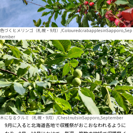
色づくヒメリンゴ（札幌・9月）/ColouredcrabapplesinSapporo,Sep
tember
木になるクルミ（札幌・9月）/ChestnutsinSapporo,September
9月に入ると北海道各地で収穫祭がおこおなわれるように