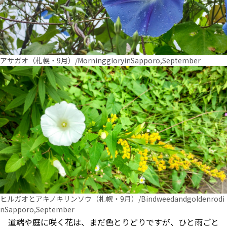
アサガオ（札幌・9月）/MorninggloryinSapporo,September
ヒルガオとアキノキリンソウ（札幌・9月）/Bindweedandgoldenrodi
nSapporo,September
道端や庭に咲く花は、まだ色とりどりですが、ひと雨ごと