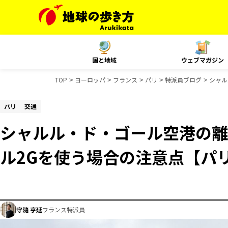
国と地域
ウェブマガジン
TOP
ヨーロッパ
フランス
パリ
特派員ブログ
シャル
パリ
交通
シャルル・ド・ゴール空港の離
ル2Gを使う場合の注意点【パ
守隨 亨延
フランス特派員