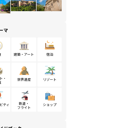
ーマ
食
建築・アート
宿泊
ト・
世界遺産
リゾート
戦
鉄道・
ビティ
ショップ
フライト