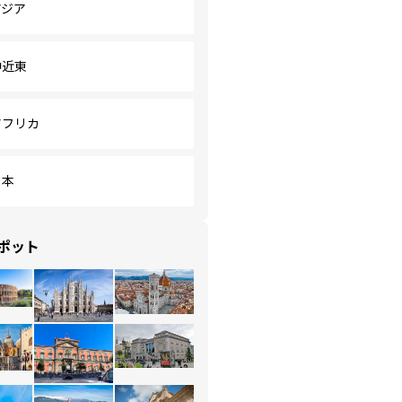
アジア
中近東
アフリカ
日本
ポット