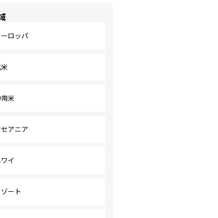
域
ヨーロッパ
北米
中南米
オセアニア
ハワイ
リゾート