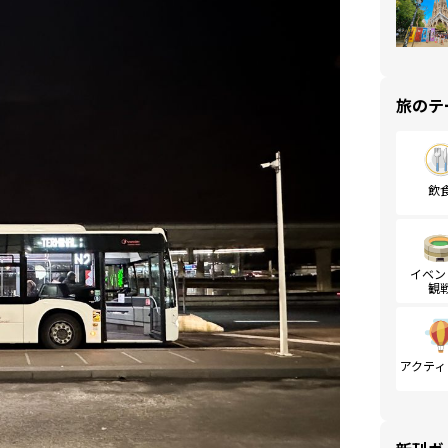
旅のテ
飲
イベン
観
アクティ