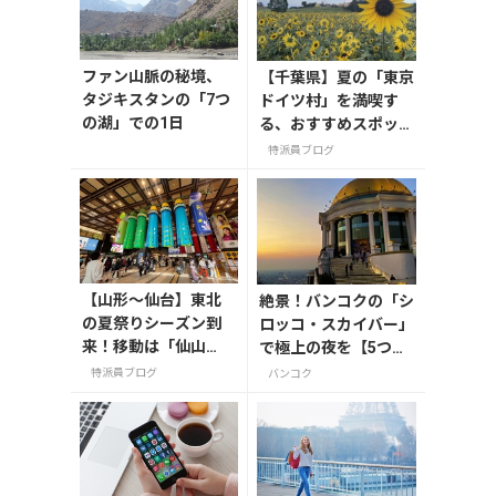
ファン山脈の秘境、
【千葉県】夏の「東京
タジキスタンの「7つ
ドイツ村」を満喫す
の湖」での1日
る、おすすめスポット
3選
特派員ブログ
【山形〜仙台】東北
絶景！バンコクの「シ
の夏祭りシーズン到
ロッコ・スカイバー」
来！移動は「仙山
で極上の夜を【5つ星
線」と「高速バス」
ルブアホテル63階】
特派員ブログ
バンコク
どっちが正解？