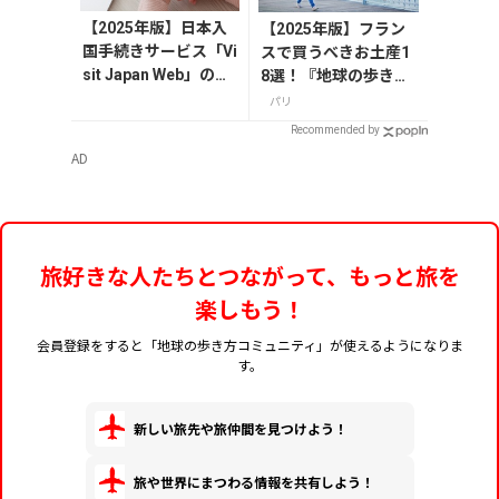
【2025年版】日本入
【2025年版】フラン
国手続きサービス「Vi
スで買うべきお土産1
sit Japan Web」の登
8選！『地球の歩き
録方法や注意点を解
方』編集者おすすめの
パリ
説
お菓子や雑貨などを紹
Recommended by
介
AD
旅好きな人たちとつながって、もっと旅を
楽しもう！
会員登録をすると「地球の歩き方コミュニティ」が使えるようになりま
す。
新しい旅先や旅仲間を見つけよう！
旅や世界にまつわる情報を共有しよう！