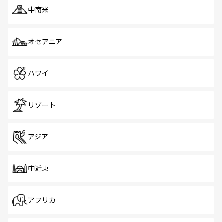
中南米
オセアニア
ハワイ
リゾート
アジア
中近東
アフリカ