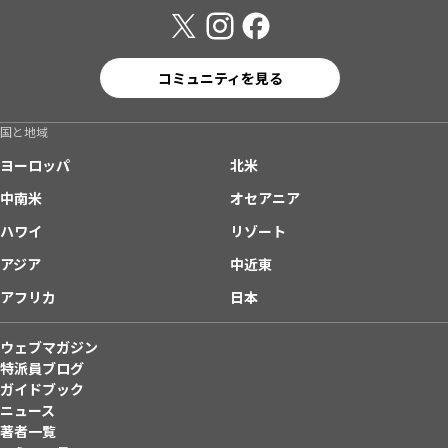
コミュニティを見る
国と地域
ヨーロッパ
北米
中南米
オセアニア
ハワイ
リゾート
アジア
中近東
アフリカ
日本
ウェブマガジン
特派員ブログ
ガイドブック
ニュース
著者一覧