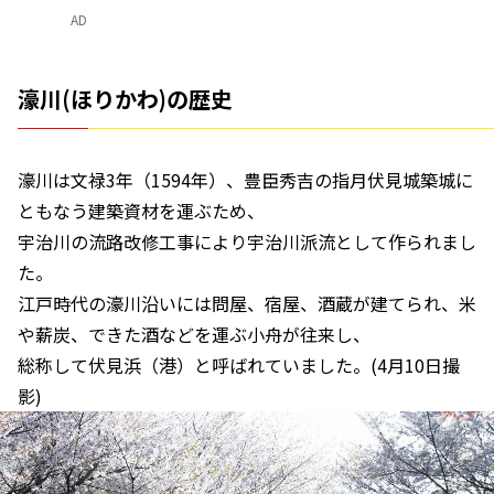
AD
濠川(ほりかわ)の歴史
濠川は文禄3年（1594年）、豊臣秀吉の指月伏見城築城に
ともなう建築資材を運ぶため、
宇治川の流路改修工事により宇治川派流として作られまし
た。
江戸時代の濠川沿いには問屋、宿屋、酒蔵が建てられ、米
や薪炭、できた酒などを運ぶ小舟が往来し、
総称して伏見浜（港）と呼ばれていました。(4月10日撮
影)