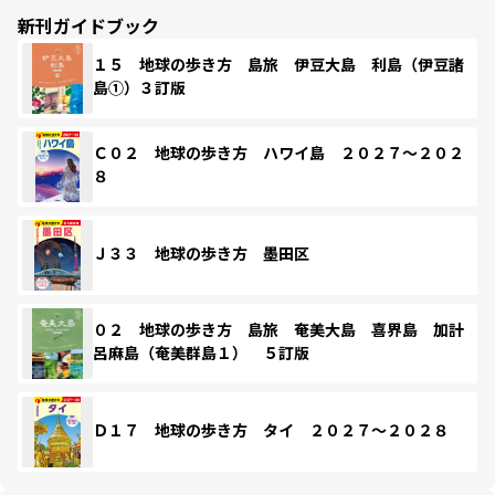
新刊ガイドブック
１５ 地球の歩き方 島旅 伊豆大島 利島（伊豆諸
島①）３訂版
Ｃ０２ 地球の歩き方 ハワイ島 ２０２７～２０２
８
Ｊ３３ 地球の歩き方 墨田区
０２ 地球の歩き方 島旅 奄美大島 喜界島 加計
呂麻島（奄美群島１） ５訂版
Ｄ１７ 地球の歩き方 タイ ２０２７～２０２８