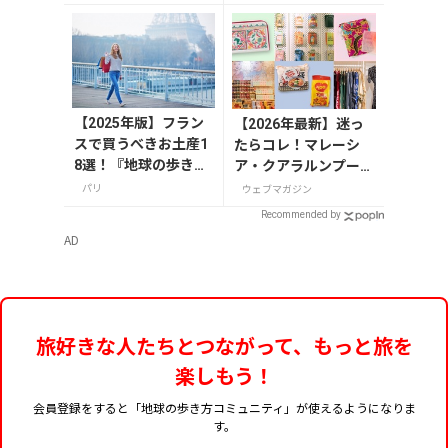
【2025年版】フラン
【2026年最新】迷っ
スで買うべきお土産1
たらコレ！マレーシ
8選！『地球の歩き
ア・クアラルンプール
方』編集者おすすめ
で絶対買いたいお土産
パリ
ウェブマガジン
のお菓子や雑貨など
15選
Recommended by
を紹介
AD
旅好きな人たちとつながって、もっと旅を
楽しもう！
会員登録をすると「地球の歩き方コミュニティ」が使えるようになりま
す。