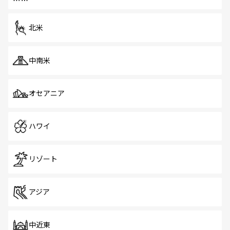
北米
中南米
オセアニア
ハワイ
リゾート
アジア
中近東