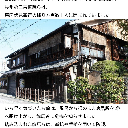
長州の三吉慎蔵らは、
幕府伏見奉行の捕り方百数十人に囲まれていました。
いち早く気づいたお龍は、風呂から裸のまま裏階段を2階
へ駆け上がり、龍馬達に危機を知らせました。
踏み込まれた龍馬らは、拳銃や手槍を用いて防戦。