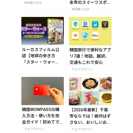
阜市のスイーツスポッ
特派員ブログ
ト「FLEUR（フルー
特派員ブログ
ル）」
ルーカスフィルム公
韓国旅行で便利なアプ
認【地球の歩き方
リ7選！地図、翻訳、
『スター・ウォー
交通もこれで安心
ズ』】が7月31日発
ウェブマガジン
売！初回限定版はホ
ログラム仕様の特製
リバーシブル帯付き
韓国WOWPASSの購
【2026年最新】千葉
入方法・使い方を完
市ならでは！絶対はず
全ガイド！初めてで
さない、おいしいお土
も迷わない
産10選
ウェブマガジン
ウェブマガジン