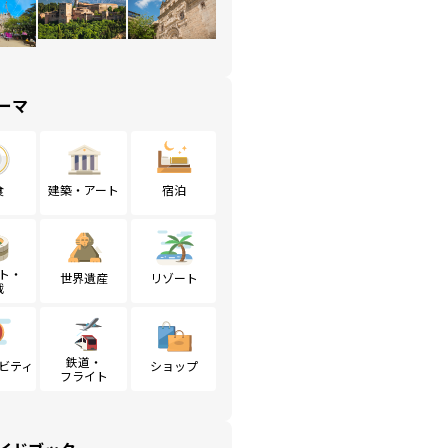
ーマ
食
建築・アート
宿泊
ト・
世界遺産
リゾート
戦
鉄道・
ビティ
ショップ
フライト