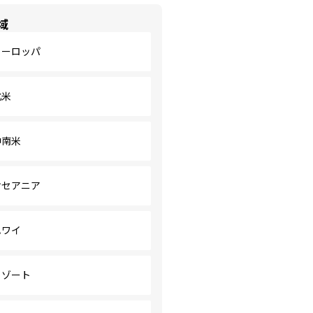
域
ヨーロッパ
北米
中南米
オセアニア
ハワイ
リゾート