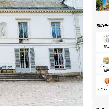
旅のテ
飲
イベン
観
アクティ