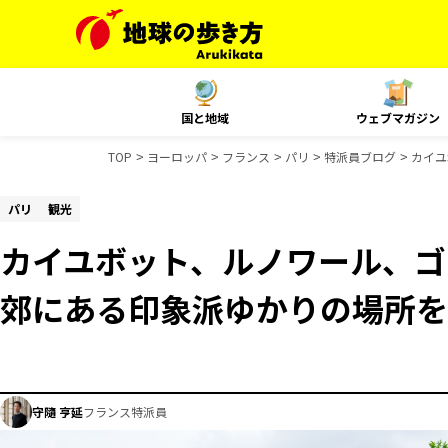
国と地域
ウェブマガジン
TOP
ヨーロッパ
フランス
パリ
特派員ブログ
カイユ
パリ
観光
カイユボット、ルノワール、ゴ
郊にある印象派ゆかりの場所を
守隨 亨延
フランス特派員