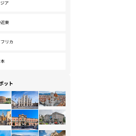
アジア
中近東
アフリカ
日本
ポット