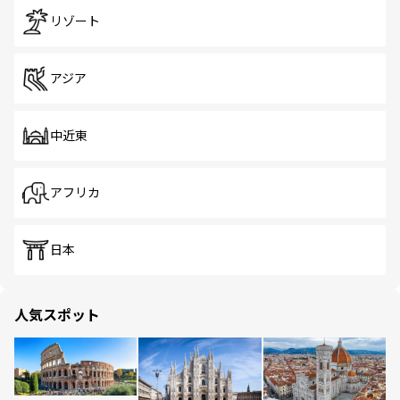
リゾート
アジア
中近東
アフリカ
日本
人気スポット