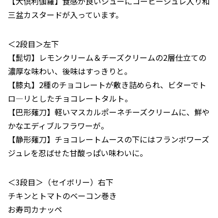
【大倶利伽羅】食感が良いシューにコーヒージュレ入り和
三盆カスタードが入っています。
＜2段目＞左下
【髭切】レモンクリーム＆チーズクリームの2層仕立ての
濃厚な味わい、後味はすっきりと。
【膝丸】2種のチョコレートが敷き詰められ、ビターでト
ロ―リとしたチョコレートタルト。
【巴形薙刀】軽いマスカルポーネチーズクリームに、鮮や
かなエディブルフラワーが。
【静形薙刀】チョコレートムースの下にはフランボワーズ
ジュレを忍ばせた甘酸っぱい味わいに。
＜3段目＞（セイボリー）右下
チキンとトマトのベーコン巻き
お寿司カナッペ