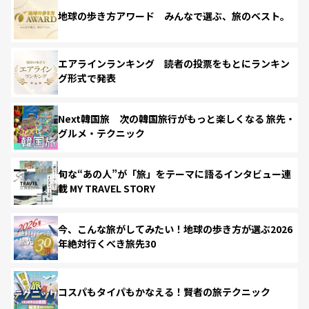
地球の歩き方アワード みんなで選ぶ、旅のベスト。
エアラインランキング 読者の投票をもとにランキン
グ形式で発表
Next韓国旅 次の韓国旅行がもっと楽しくなる 旅先・
グルメ・テクニック
旬な“あの人”が「旅」をテーマに語るインタビュー連
載 MY TRAVEL STORY
今、こんな旅がしてみたい！地球の歩き方が選ぶ2026
年絶対行くべき旅先30
コスパもタイパもかなえる！賢者の旅テクニック