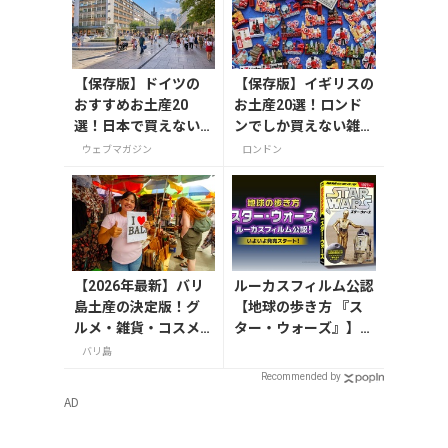
【保存版】ドイツの
【保存版】イギリスの
おすすめお土産20
お土産20選！ロンド
選！日本で買えない
ンでしか買えない雑
雑貨からお菓子まで
貨/お菓子/紅茶まで徹
ウェブマガジン
ロンドン
徹底紹介
底紹介
【2026年最新】バリ
ルーカスフィルム公認
島土産の決定版！グ
【地球の歩き方 『ス
ルメ・雑貨・コスメ
ター・ウォーズ』】が
のおすすめ20選
7月31日発売！初回限
バリ島
定版はホログラム仕様
Recommended by
の特製リバーシブル帯
AD
付き