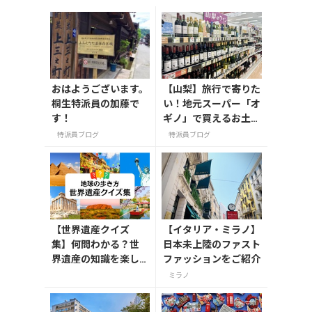
おはようございます。
【山梨】旅行で寄りた
桐生特派員の加藤で
い！地元スーパー「オ
す！
ギノ」で買えるお土産
4選
特派員ブログ
特派員ブログ
【世界遺産クイズ
【イタリア・ミラノ】
集】何問わかる？世
日本未上陸のファスト
界遺産の知識を楽し
ファッションをご紹介
く学ぼう
ミラノ