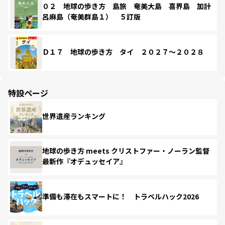
０２ 地球の歩き方 島旅 奄美大島 喜界島 加計
呂麻島（奄美群島１） ５訂版
Ｄ１７ 地球の歩き方 タイ ２０２７～２０２８
特設ページ
世界遺産ランキング
地球の歩き方 meets クリストファー・ノーラン監督
最新作『オデュッセイア』
準備も滞在もスマートに！ トラベルハック2026