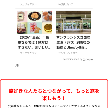
ight 2026」が8月7日
所で味わう
ウェブマガジン
特派員ブログ
から開催
【2026年最新】千葉
サンフランシスコ国際
市ならでは！絶対は
空港（SFO）到着後の
ずさない、おいしい
動線とUber/Lyft乗り
お土産10選
場ガイド【2025年
ウェブマガジン
サンフランシスコ
版】
Recommended by
AD
旅好きな人たちとつながって、もっと旅を
楽しもう！
会員登録をすると「地球の歩き方コミュニティ」が使えるようになりま