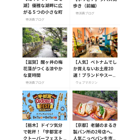
湖】優雅な湖畔に広
歩き（前編）
がる５つの小さな町
特派員ブログ
特派員ブログ
【滋賀】醒ヶ井の梅
【人気】ベトナムでし
花藻がつくる涼やか
か買えないお土産20
な夏時間
選！ブランドやスーパ
ーのお菓子や雑貨まで
特派員ブログ
ウェブマガジン
紹介
【栃木】ドイツ気分
【京都】老舗のまるき
で乾杯！「宇都宮オ
製パン所の2号店へ。
クトーバーフェスト L
人気こっぺパンを市役