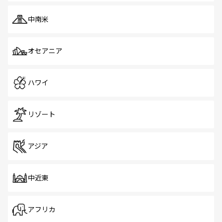
中南米
オセアニア
ハワイ
リゾート
アジア
中近東
アフリカ