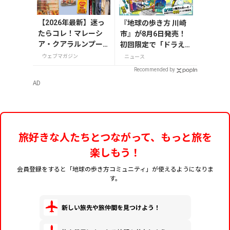
【2026年最新】迷っ
『地球の歩き方 川崎
たらコレ！マレーシ
市』が8月6日発売！
ア・クアラルンプー
初回限定で「ドラえも
ルで絶対買いたいお
ん」描き下ろし特別カ
ウェブマガジン
ニュース
土産15選
バー付き
Recommended by
AD
旅好きな人たちとつながって、もっと旅を
楽しもう！
会員登録をすると「地球の歩き方コミュニティ」が使えるようになりま
す。
新しい旅先や旅仲間を見つけよう！