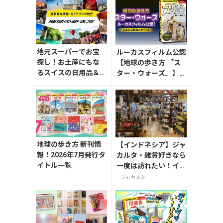
地元スーパーでお宝
ルーカスフィルム公認
探し！お土産にもな
【地球の歩き方 『ス
るスイスの日用品＆
ター・ウォーズ』】が
おやつ
7月31日発売！初回限
定版はホログラム仕様
の特製リバーシブル帯
付き
地球の歩き方 新刊情
【インドネシア】ジャ
報！2026年7月発行タ
カルタ・雑貨好きなら
イトル一覧
一度は訪れたい！イン
ドネシアの魅力が詰ま
ジャカルタ
った「Chic Mart」