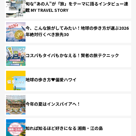
旬な“あの人”が「旅」をテーマに語るインタビュー連
載 MY TRAVEL STORY
今、こんな旅がしてみたい！地球の歩き方が選ぶ2026
年絶対行くべき旅先30
コスパもタイパもかなえる！賢者の旅テクニック
地球の歩き方♥偏愛ハワイ
今年の夏はインスパイアへ！
知れば知るほど好きになる 湘南・江の島