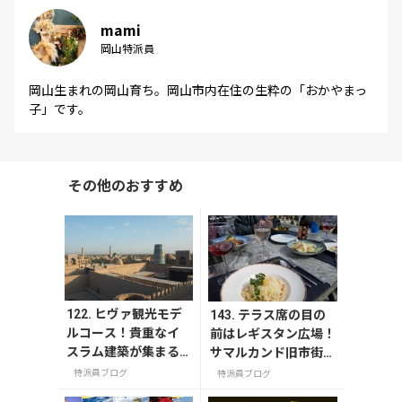
mami
岡山特派員
岡山生まれの岡山育ち。岡山市内在住の生粋の「おかやまっ
子」です。
その他のおすすめ
122. ヒヴァ観光モデ
143. テラス席の目の
ルコース！貴重なイ
前はレギスタン広場！
スラム建築が集まる
サマルカンド旧市街の
旧市街イチャンカラ
おすすめレストラン・
特派員ブログ
特派員ブログ
を徹底散策
エミールハン