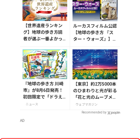
【世界遺産ランキン
ルーカスフィルム公認
グ】地球の歩き方読
【地球の歩き方 『ス
者が選ぶ一番よかっ
ター・ウォーズ』】が
た世界遺産は？
7月31日発売！初回限
定版はホログラム仕様
の特製リバーシブル帯
付き
『地球の歩き方 川崎
【東京】約2万5000本
市』が8月6日発売！
のひまわりと光が彩る
初回限定で「ドラえ
「花と光のムーブメン
もん」描き下ろし特
ト」が葛西臨海公園で
ニュース
ウェブマガジン
別カバー付き
7月31日から開催
Recommended by
AD