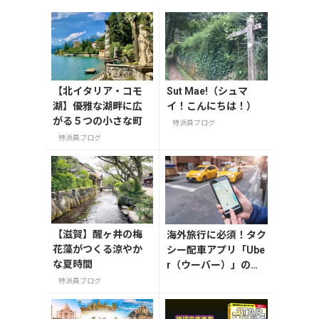
【北イタリア・コモ
Sut Mae!（シュマ
湖】優雅な湖畔に広
イ！こんにちは！）
がる５つの小さな町
特派員ブログ
特派員ブログ
【滋賀】醒ヶ井の梅
海外旅行に必須！タク
花藻がつくる涼やか
シー配車アプリ「Ube
な夏時間
r（ウーバー）」の登
録・利用方法
特派員ブログ