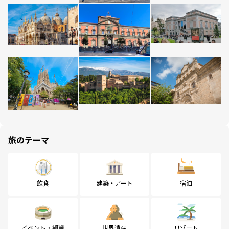
旅のテーマ
飲食
建築・アート
宿泊
イベント・観戦
世界遺産
リゾート