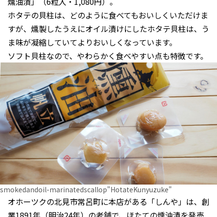
燻油漬」（6粒入・1,080円）。
ホタテの貝柱は、どのように食べてもおいしくいただけま
すが、燻製したうえにオイル漬けにしたホタテ貝柱は、う
ま味が凝縮していてよりおいしくなっています。
ソフト貝柱なので、やわらかく食べやすい点も特徴です。
smokedandoil-marinatedscallop"HotateKunyuzuke"
オホーツクの北見市常呂町に本店がある「しんや」は、創
業1891年（明治24年）の老舗で、ほたての燻油漬を発売