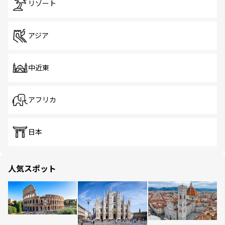
リゾート
アジア
中近東
アフリカ
日本
人気スポット