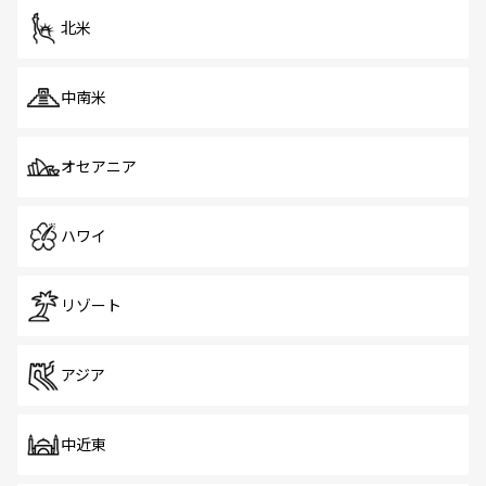
北米
中南米
オセアニア
ハワイ
リゾート
アジア
中近東