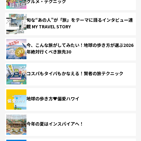
グルメ・テクニック
旬な“あの人”が「旅」をテーマに語るインタビュー連
載 MY TRAVEL STORY
今、こんな旅がしてみたい！地球の歩き方が選ぶ2026
年絶対行くべき旅先30
コスパもタイパもかなえる！賢者の旅テクニック
地球の歩き方♥偏愛ハワイ
今年の夏はインスパイアへ！