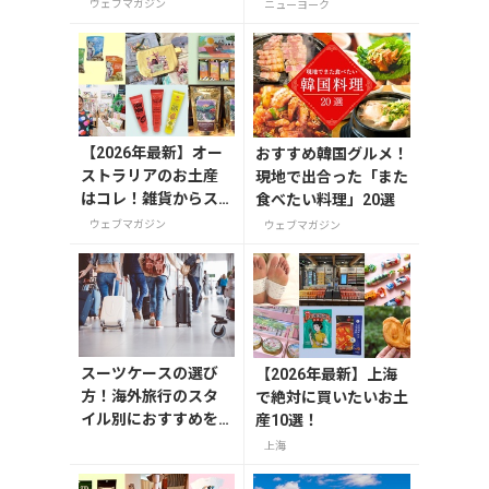
者セレクト！
ウェブマガジン
ニューヨーク
【2026年最新】オー
おすすめ韓国グルメ！
ストラリアのお土産
現地で出合った「また
はコレ！雑貨からス
食べたい料理」20選
ーパーでも買えるグ
ウェブマガジン
ウェブマガジン
ルメまで13選
スーツケースの選び
【2026年最新】上海
方！海外旅行のスタ
で絶対に買いたいお土
イル別におすすめを
産10選！
解説
上海