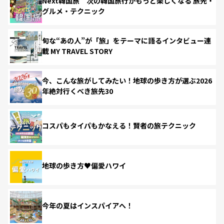
Next韓国旅 次の韓国旅行がもっと楽しくなる 旅先・
グルメ・テクニック
旬な“あの人”が「旅」をテーマに語るインタビュー連
載 MY TRAVEL STORY
今、こんな旅がしてみたい！地球の歩き方が選ぶ2026
年絶対行くべき旅先30
コスパもタイパもかなえる！賢者の旅テクニック
地球の歩き方♥偏愛ハワイ
今年の夏はインスパイアへ！