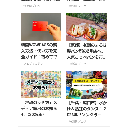
新ファッションまで
「高速バス」どっちが
特派員ブログ
特派員ブログ
おすすめ品を一挙紹
正解？
介
韓国WOWPASSの購
【京都】老舗のまるき
入方法・使い方を完
製パン所の2号店へ。
全ガイド！初めてで
人気こっぺパンを市役
も迷わない
所で味わう
ウェブマガジン
特派員ブログ
「地球の歩き方」メ
【千葉・成田市】水か
ディア露出のお知ら
け＆熱狂のダンス！ 2
せ（2026年）
026年「ソンクラーン
祭り」で本場タイを味
特派員ブログ
わう