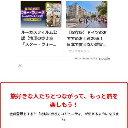
ルーカスフィルム公
【保存版】ドイツのお
認【地球の歩き方
すすめお土産20選！
『スター・ウォー
日本で買えない雑貨か
ズ』】が7月31日発
らお菓子まで徹底紹介
ウェブマガジン
売！初回限定版はホ
Recommended by
ログラム仕様の特製
AD
リバーシブル帯付き
旅好きな人たちとつながって、もっと旅を
楽しもう！
会員登録をすると「地球の歩き方コミュニティ」が使えるようになりま
す。