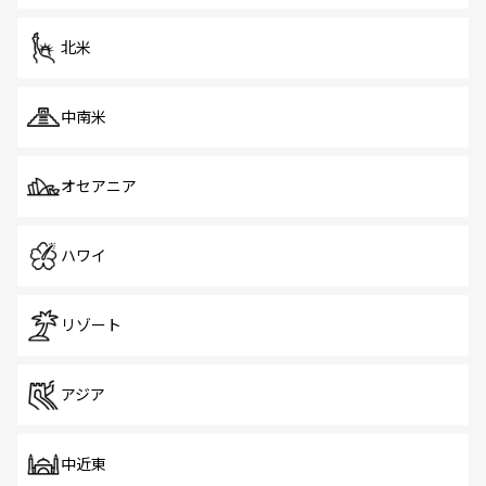
北米
中南米
オセアニア
ハワイ
リゾート
アジア
中近東