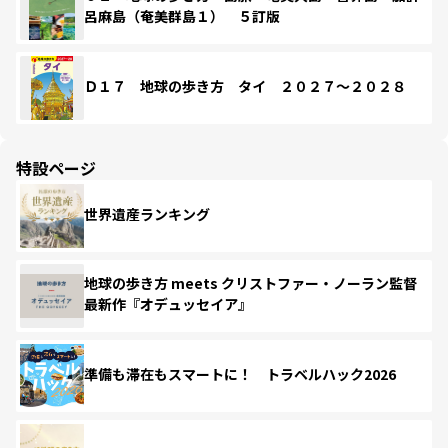
呂麻島（奄美群島１） ５訂版
Ｄ１７ 地球の歩き方 タイ ２０２７～２０２８
特設ページ
世界遺産ランキング
地球の歩き方 meets クリストファー・ノーラン監督
最新作『オデュッセイア』
準備も滞在もスマートに！ トラベルハック2026