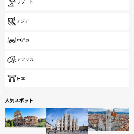
リゾート
アジア
中近東
アフリカ
日本
人気スポット