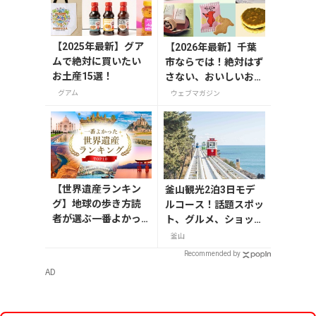
【2025年最新】グア
【2026年最新】千葉
ムで絶対に買いたい
市ならでは！絶対はず
お土産15選！
さない、おいしいお土
産10選
グアム
ウェブマガジン
【世界遺産ランキン
釜山観光2泊3日モデ
グ】地球の歩き方読
ルコース！話題スポッ
者が選ぶ一番よかっ
ト、グルメ、ショッピ
た世界遺産は？
ングを満喫
釜山
Recommended by
AD