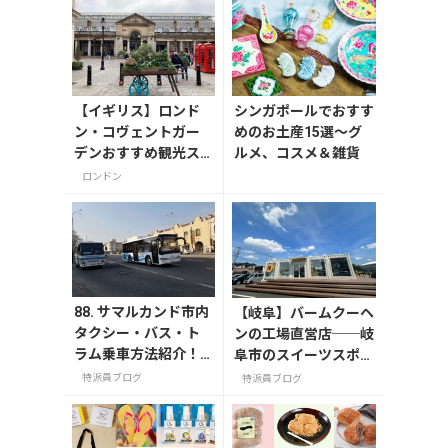
【イギリス】ロンド
シンガポールでおすす
ン・コヴェントガー
めのお土産15選～グ
デンおすすめ観光ス
ルメ、コスメ＆雑貨
ポット3つ！
ロンドン
88. サマルカンド市内
【岐阜】バームクーヘ
タクシー・バス・ト
ンの工場直営店──岐
ラム乗車方法紹介！
阜市のスイーツスポッ
自作バス路線図も掲
ト「FLEUR（フルー
特派員ブログ
特派員ブログ
載
ル）」