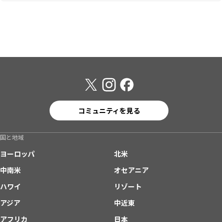
コミュニティを見る
国と地域
ヨーロッパ
北米
中南米
オセアニア
ハワイ
リゾート
アジア
中近東
アフリカ
日本