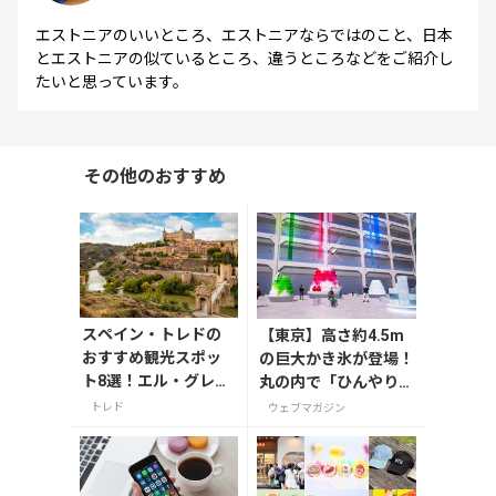
エストニアのいいところ、エストニアならではのこと、日本
とエストニアの似ているところ、違うところなどをご紹介し
たいと思っています。
その他のおすすめ
スペイン・トレドの
【東京】高さ約4.5m
おすすめ観光スポッ
の巨大かき氷が登場！
ト8選！エル・グレコ
丸の内で「ひんやりＫ
の傑作や古都の魅力
ＩＴＴＥ」が8月7日
トレド
ウェブマガジン
を満喫
から開催