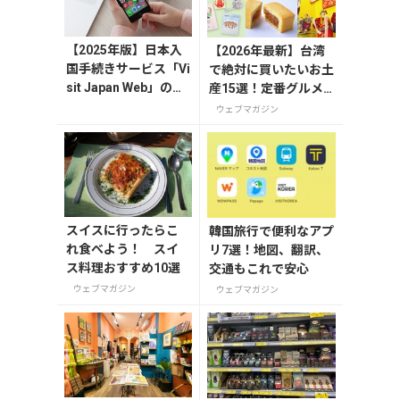
【2025年版】日本入
【2026年最新】台湾
国手続きサービス「Vi
で絶対に買いたいお土
sit Japan Web」の登
産15選！定番グルメ
録方法や注意点を解
やかわいい雑貨、限定
ウェブマガジン
説
商品も紹介
スイスに行ったらこ
韓国旅行で便利なアプ
れ食べよう！ スイ
リ7選！地図、翻訳、
ス料理おすすめ10選
交通もこれで安心
ウェブマガジン
ウェブマガジン