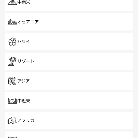
中南米
オセアニア
ハワイ
リゾート
アジア
中近東
アフリカ