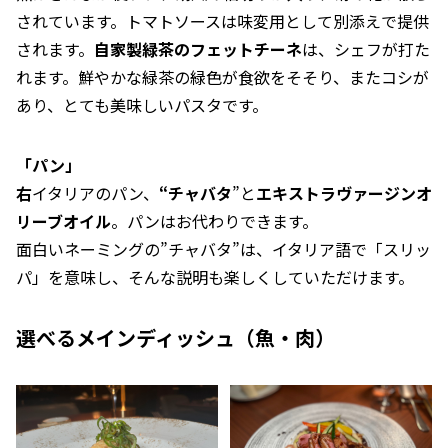
されています。トマトソースは味変用として別添えで提供
されます。
自家製緑茶のフェットチーネ
は、シェフが打た
れます。鮮やかな緑茶の緑色が食欲をそそり、またコシが
あり、とても美味しいパスタです。
「パン」
右
イタリアのパン、
“チャバタ
”と
エキストラヴァージンオ
リーブオイル
。パンはお代わりできます。
面白いネーミングの”チャバタ”は、イタリア語で「スリッ
パ」を意味し、そんな説明も楽しくしていただけます。
選べるメインディッシュ（魚・肉）