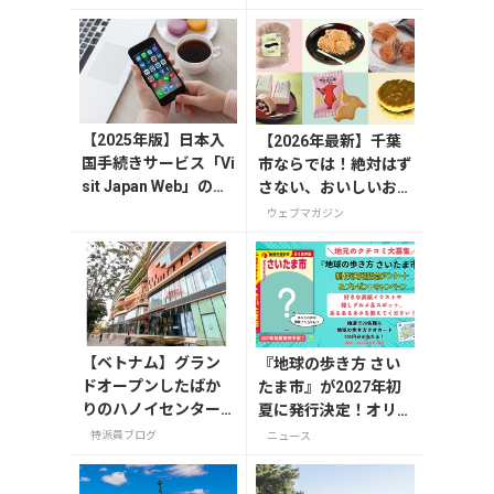
入したいおすすめ品5
スの決定版！
選
【2025年版】日本入
【2026年最新】千葉
国手続きサービス「Vi
市ならでは！絶対はず
sit Japan Web」の登
さない、おいしいお土
録方法や注意点を解
産10選
ウェブマガジン
説
【ベトナム】グラン
『地球の歩き方 さい
ドオープンしたばか
たま市』が2027年初
りのハノイセンター
夏に発行決定！オリジ
にお土産を探しに行
ナルグッズが当たる発
特派員ブログ
ニュース
ってみた！
行記念アンケート実施
中