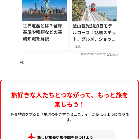
世界遺産とは？登録
釜山観光2泊3日モデ
基準や種類などの基
ルコース！話題スポッ
礎知識を解説
ト、グルメ、ショッピ
ングを満喫
釜山
Recommended by
AD
旅好きな人たちとつながって、もっと旅を
楽しもう！
会員登録をすると「地球の歩き方コミュニティ」が使えるようになりま
す。
新しい旅先や旅仲間を見つけよう！