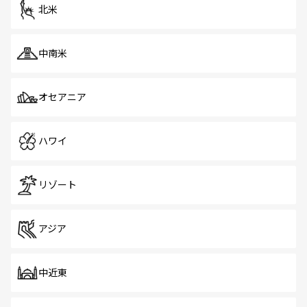
北米
中南米
オセアニア
ハワイ
リゾート
アジア
中近東