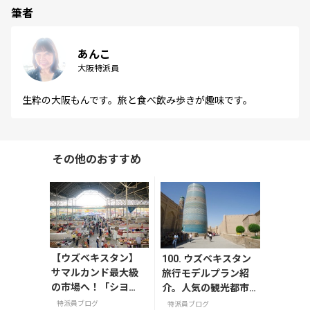
筆者
あんこ
大阪特派員
生粋の大阪もんです。旅と食べ飲み歩きが趣味です。
その他のおすすめ
【ウズベキスタン】
100. ウズベキスタン
サマルカンド最大級
旅行モデルプラン紹
の市場へ！「シヨ
介。人気の観光都市を
ブ・バザール」で購
効率よく巡る周遊コー
特派員ブログ
特派員ブログ