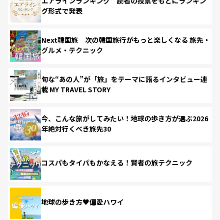
エアラインランキング 読者の投票をもとにランキン
グ形式で発表
Next韓国旅 次の韓国旅行がもっと楽しくなる 旅先・
グルメ・テクニック
旬な“あの人”が「旅」をテーマに語るインタビュー連
載 MY TRAVEL STORY
今、こんな旅がしてみたい！地球の歩き方が選ぶ2026
年絶対行くべき旅先30
コスパもタイパもかなえる！賢者の旅テクニック
地球の歩き方♥偏愛ハワイ