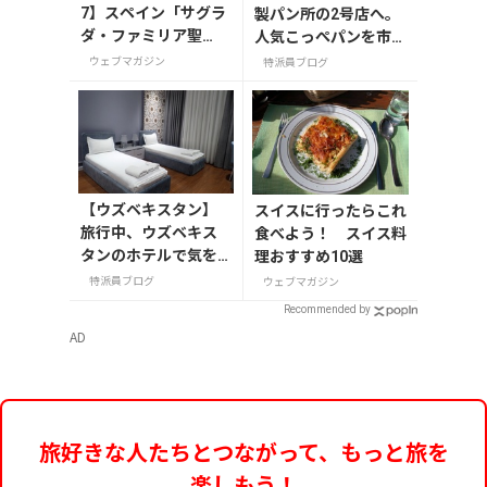
7】スペイン「サグラ
製パン所の2号店へ。
ダ・ファミリア聖
人気こっぺパンを市役
堂」の12本の塔が象
所で味わう
ウェブマガジン
特派員ブログ
徴するものは何？
【ウズベキスタン】
スイスに行ったらこれ
旅行中、ウズベキス
食べよう！ スイス料
タンのホテルで気を
理おすすめ10選
つけること
特派員ブログ
ウェブマガジン
Recommended by
AD
旅好きな人たちとつながって、もっと旅を
楽しもう！