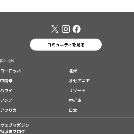
コミュニティを見る
国と地域
ヨーロッパ
北米
中南米
オセアニア
ハワイ
リゾート
アジア
中近東
アフリカ
日本
ウェブマガジン
特派員ブログ