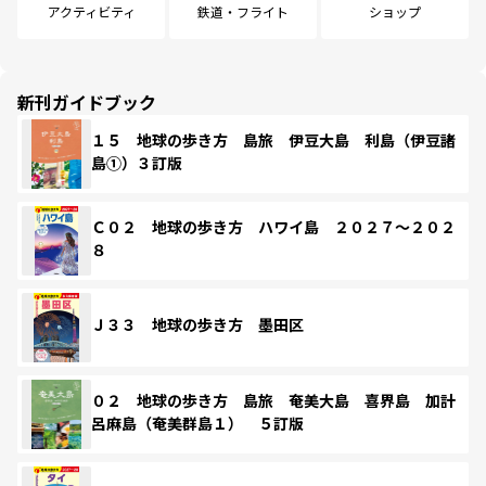
アクティビティ
鉄道・フライト
ショップ
新刊ガイドブック
１５ 地球の歩き方 島旅 伊豆大島 利島（伊豆諸
島①）３訂版
Ｃ０２ 地球の歩き方 ハワイ島 ２０２７～２０２
８
Ｊ３３ 地球の歩き方 墨田区
０２ 地球の歩き方 島旅 奄美大島 喜界島 加計
呂麻島（奄美群島１） ５訂版