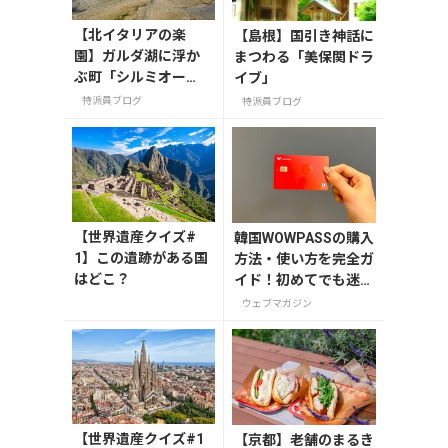
【北イタリアの楽
【島根】国引き神話に
園】ガルダ湖に浮か
まつわる「美保関ドラ
ぶ町「シルミオー
イブ」
ネ」
特派員ブログ
特派員ブログ
【世界遺産クイズ#
韓国WOWPASSの購入
1】この遺跡がある国
方法・使い方を完全ガ
はどこ？
イド！初めてでも迷わ
ない
ウェブマガジン
【世界遺産クイズ#1
【京都】老舗のまるき